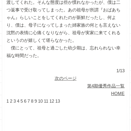
渡してくれた。そんな態度は些か慣れなかったが、僕は二
つ返事で受け取ってしまった。あの祖母が所謂『おばあち
ゃん』らしいことをしてくれたのが新鮮だったし、何よ
り、僕は、母子になってしまった姉家族の何とも言えない
沈黙の表情に心痛くなりながら、祖母が実家に来てくれる
というのが嬉しくて堪らなかった。
僕にとって、祖母と過ごした幼少期は、忘れられない幸
福な時間だった。
1/13
次のページ
第4期優秀作品一覧
HOME
1
2
3
4
5
6
7
8
9
10
11
12
13