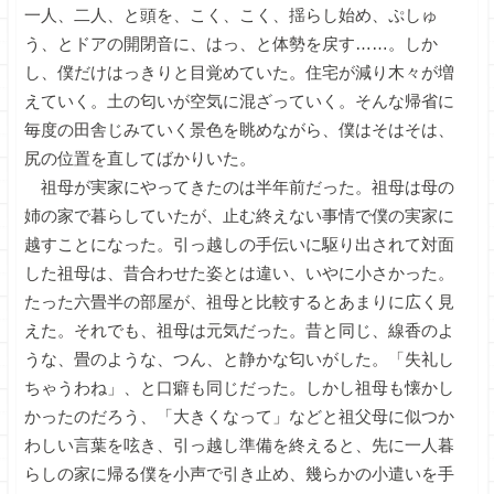
一人、二人、と頭を、こく、こく、揺らし始め、ぷしゅ
う、とドアの開閉音に、はっ、と体勢を戻す……。しか
し、僕だけはっきりと目覚めていた。住宅が減り木々が増
えていく。土の匂いが空気に混ざっていく。そんな帰省に
毎度の田舎じみていく景色を眺めながら、僕はそはそは、
尻の位置を直してばかりいた。
祖母が実家にやってきたのは半年前だった。祖母は母の
姉の家で暮らしていたが、止む終えない事情で僕の実家に
越すことになった。引っ越しの手伝いに駆り出されて対面
した祖母は、昔合わせた姿とは違い、いやに小さかった。
たった六畳半の部屋が、祖母と比較するとあまりに広く見
えた。それでも、祖母は元気だった。昔と同じ、線香のよ
うな、畳のような、つん、と静かな匂いがした。「失礼し
ちゃうわね」、と口癖も同じだった。しかし祖母も懐かし
かったのだろう、「大きくなって」などと祖父母に似つか
わしい言葉を呟き、引っ越し準備を終えると、先に一人暮
らしの家に帰る僕を小声で引き止め、幾らかの小遣いを手