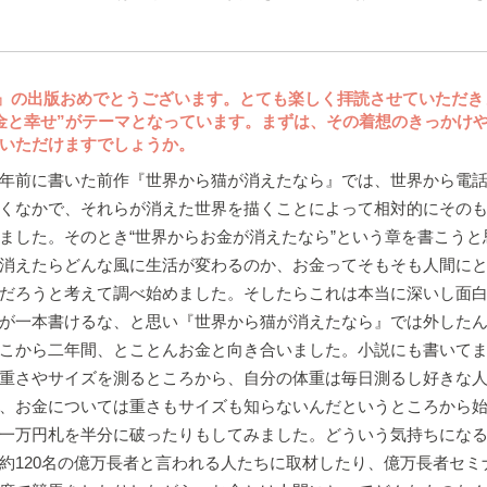
』の出版おめでとうございます。とても楽しく拝読させていただき
金と幸せ”がテーマとなっています。まずは、その着想のきっかけ
いただけますでしょうか。
年前に書いた前作『世界から猫が消えたなら』では、世界から電話
くなかで、それらが消えた世界を描くことによって相対的にその
ました。そのとき“世界からお金が消えたなら”という章を書こうと
消えたらどんな風に生活が変わるのか、お金ってそもそも人間に
だろうと考えて調べ始めました。そしたらこれは本当に深いし面
が一本書けるな、と思い『世界から猫が消えたなら』では外した
こから二年間、とことんお金と向き合いました。小説にも書いてま
重さやサイズを測るところから、自分の体重は毎日測るし好きな
、お金については重さもサイズも知らないんだというところから
一万円札を半分に破ったりもしてみました。どういう気持ちにな
約120名の億万長者と言われる人たちに取材したり、億万長者セミ