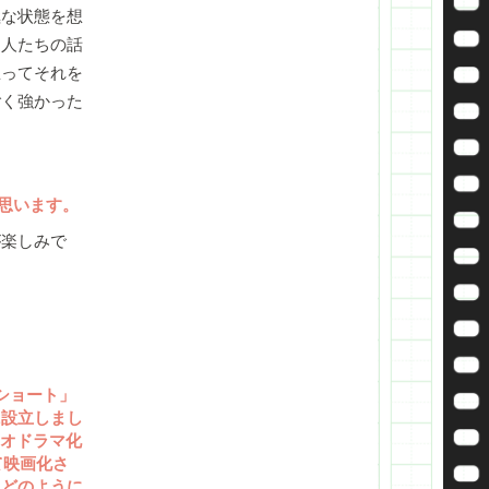
極な状態を想
た人たちの話
思ってそれを
ごく強かった
思います。
が楽しみで
ショート」
に設立しまし
ジオドラマ化
て映画化さ
てどのように