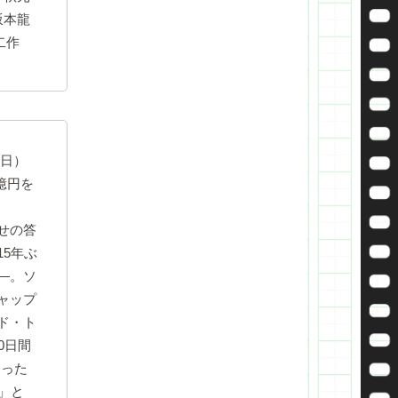
坂本龍
二作
5日）
億円を
せの答
5年ぶ
―。ソ
ャップ
ド・ト
0日間
なった
」と