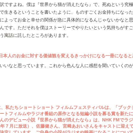
訳ですよね。僕は『世界から猫が消えたなら』で、死ぬという究
で生きるということを書いたように、ものすごくお金持ちになっ
によってお金と幸せの関係が急に具体的になるんじゃないかなと
んです。ただそれを僕はストーリーでやりたいという気持ちがす
う寓話に託したところがあります。
日本人のお金に対する価値観を変えるきっかけになる一冊になると
いいなと思っています。これから色んな人に感想を聞いていくの
に、私たちショートショート フィルムフェスティバルは、「ブック
ートフィルムやラジオ番組の原作となる短編小説を募る賞を新た
んのデビュー小説『世界から猫が消えたなら』は、NHK FMでラ
13年７月に放送）、佐藤健さん、宮﨑あおいさんをキャストに迎え
決定しています。ご自身の小説がラジオや映画になることについ