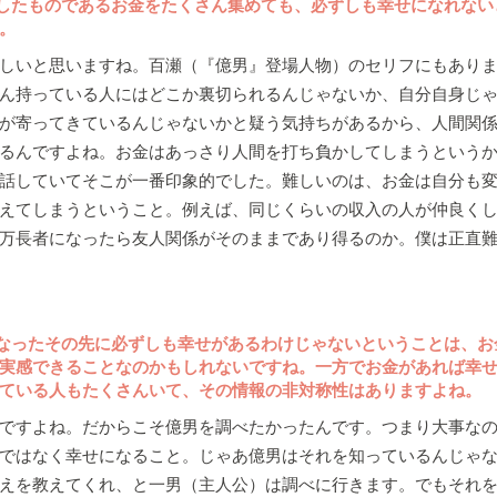
したものであるお金をたくさん集めても、必ずしも幸せになれない
。
しいと思いますね。百瀬（『億男』登場人物）のセリフにもありま
ん持っている人にはどこか裏切られるんじゃないか、自分自身じ
が寄ってきているんじゃないかと疑う気持ちがあるから、人間関
るんですよね。お金はあっさり人間を打ち負かしてしまうという
話していてそこが一番印象的でした。難しいのは、お金は自分も
えてしまうということ。例えば、同じくらいの収入の人が仲良く
万長者になったら友人関係がそのままであり得るのか。僕は正直
なったその先に必ずしも幸せがあるわけじゃないということは、お
実感できることなのかもしれないですね。一方でお金があれば幸
ている人もたくさんいて、その情報の非対称性はありますよね。
ですよね。だからこそ億男を調べたかったんです。つまり大事なの
ではなく幸せになること。じゃあ億男はそれを知っているんじゃ
えを教えてくれ、と一男（主人公）は調べに行きます。でもそれ