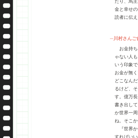
たり、馬主
金と幸せの
読者に伝え
─川村さんご
お金持ちの
ゃない人も
いう印象で
お金が無く
どこなんだ
るけど、そ
す。億万長
書き出して
か世界一周
ね。そこか
『世界か
すればいい