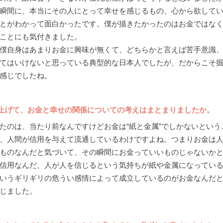
瞬間に、本当にその人にとって幸せを感じるもの、心から欲して
とがわかって面白かったです。僕が描きたかったのはお金ではな
ことにも気付きました。
僕自身はあまりお金に興味が無くて、どちらかと言えば苦手意識、
てはいけないと思っている典型的な日本人でしたが、だからこそ
感じでしたね。
上げて、お金と幸せの関係についての考えはまとまりましたか。
のは、当たり前なんですけどお金は“紙と金属”でしかないという
、人間が信用を与えて流通しているわけですよね。つまりお金は
ものなんだと気づいて、その瞬間にお金っていいものじゃないか
信用なんだ、人が人を信じるという気持ちが紙や金属になってい
いうギリギリの危うい感情によって成立しているのがお金なんだ
じました。