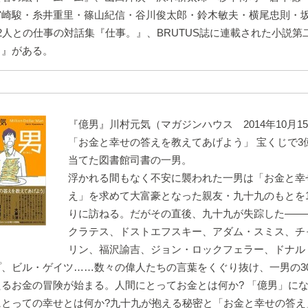
宮崎駿・糸井重里・篠山紀信・谷川俊太郎・鈴木敏夫・横尾忠則・
2人との仕事の対話集『仕事。』、BRUTUS誌に連載された小説第
男』がある。
『億男』川村元気（マガジンハウス 2014年10月1
「お金と幸せの答えを教えてあげよう」 宝くじで3
当てた図書館司書の一男。
浮かれる間もなく不安に襲われた一男は「お金と幸
え」を求めて大富豪となった親友・九十九のもとを1
りに訪ねる。だがその直後、九十九が失踪した――
クラテス、ドストエフスキー、アダム・スミス、チ
リン、福沢諭吉、ジョン・ロックフェラー、ドナル
プ、ビル・ゲイツ……数々の偉人たちの言葉をくぐり抜け、一男の3
たるお金の冒険が始まる。人間にとってお金とは何か? 「億男」に
にとっての幸せとは何か?九十九が抱える秘密と「お金と幸せの答え