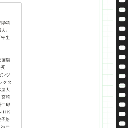
聞学科
悪人』
『寄生
映画製
で受
ゼンツ
ィレクタ
本屋大
、宮崎
研二郎
ＮＨＫ
益子悠
・秋元