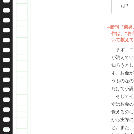
は?
─新刊『億男
作は、“お
いて教えて
まず、二
が消えてい
知ろうとし
す。お金が
うものなの
だけで小説
そしてそ
ずはお金の
覚えるのに
から実際に
と。また、