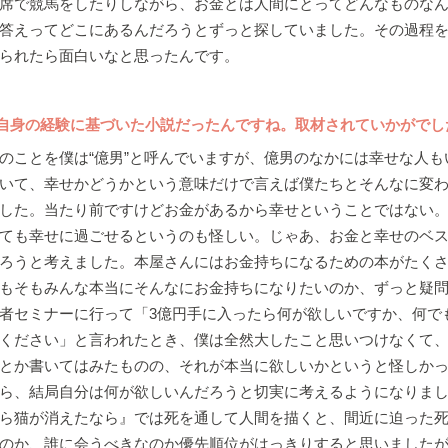
席で競馬をしたりしながら、お金とは人間にとってどんなものな
答えってどこにあるんだろうとずっと探していました。その過程
られたら面白いなと思ったんです。
自身の経験に基づいた小説だったんですね。取材されていかがでし
ことを僕は“億男”と呼んでいますが、億男のなかには幸せな人も
いて、幸せかどうかという意味だけで言えば僕たちとそんなに変
した。当たり前ですけどお金があるから幸せということではない
ても幸せに過ごせるというのも怪しい。じゃあ、お金と幸せのベ
ろうと考えました。本屋さんにはお金持ちになるための本がたく
もそもみんな本当にそんなにお金持ちになりたいのか、ずっと疑
者セミナーに行って「3億円手に入ったら何が欲しいですか、何で
ください」と言われたとき、僕は全然大したこと思いつけなくて
とか書いてはみたものの、それが本当に欲しいかというと怪しか
ら、結局自分は何が欲しいんだろうと切実に考えるようになりま
ら猫が消えたなら』では死を通して人間を描くと、間近に迫った死
のか、誰に会うべきなのか優先順位がはっきりすると思いました