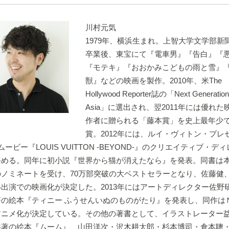
川村元気
1979年、横浜生まれ。上智大学文学部新
卒業後、東宝にて『電車男』『告白』『
『モテキ』『おおかみこどもの雨と雪』
獣』などの映画を製作。2010年、米The
Hollywood Reporter誌の「Next Generation
Asia」に選出され、翌2011年には優れた
作者に贈られる「藤本賞」を史上最年少
賞。2012年には、ルイ・ヴィトン・プレ
ムービー『LOUIS VUITTON -BEYOND-』のクリエイティブ・デ
務める。同年に初小説『世界から猫が消えたなら』を発表。同書は
のノミネートを受け、70万部突破の大ベストセラーとなり、佐藤健
出演での映画化が決定した。2013年にはアートディレクター佐野
著の絵本『ティニー ふうせんいぬのものがたり』を発表し、同作は
アニメ化が決定している。その他の著書として、イラストレーター
共著の絵本『ムーム』、山田洋次・沢木耕太郎・杉本博司・倉本聰