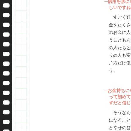
─信用を形に
しいですね
すごく難
金をたくさ
のお金に人
うこともあ
の人たちと
りの人も変
片方だけ億
う。
─お金持ちに
って初めて
ずだと信じ
そうなん
になること
と幸せの答