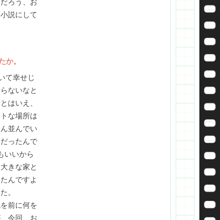
んだろう、お
を小説にして
たか。
いて幸せじ
わらないなと
。とはいえ、
ストな場所は
さん並んでい
問だったんで
もいいから
、大きな家と
ったんですよ
した。
を前に何を
が、今回、お