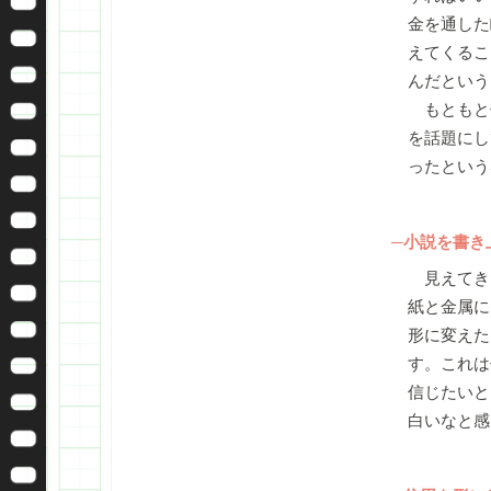
金を通した
えてくるこ
んだという
もともと
を話題にし
ったという
─小説を書き
見えてきた
紙と金属に
形に変えた
す。これは
信じたいと
白いなと感