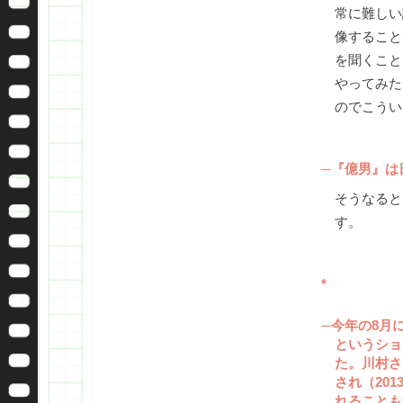
常に難しい
像すること
を聞くこと
やってみた
のでこうい
─『億男』は
そうなると
す。
*
─今年の8月
というショ
た。川村さ
され（20
れることも