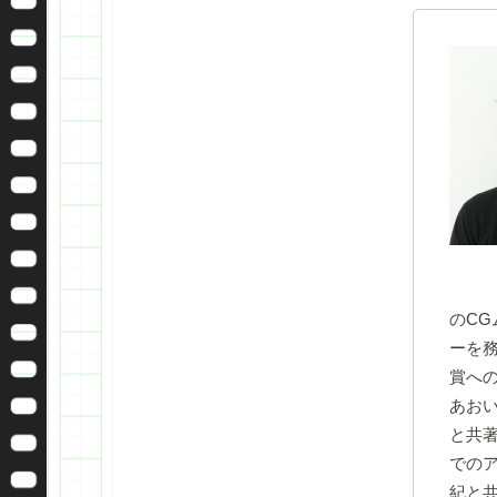
のCG
ーを
賞へ
あおい
と共
での
紀と