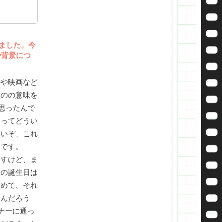
ました。今
や背景につ
や映画など
ものの意味を
思ったんで
とってどうい
白いぞ、これ
んです。
すけど、ま
人の誕生日は
始めて、それ
るんだろう
ナーに通っ