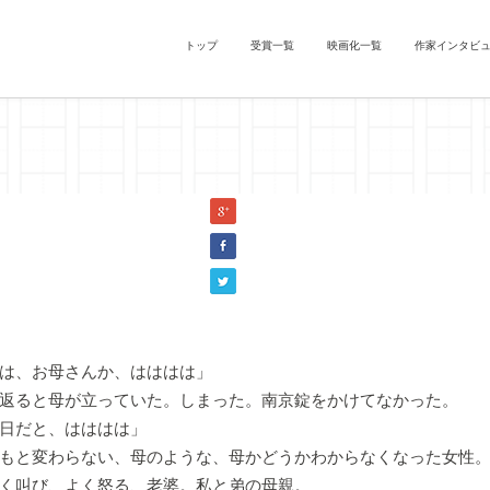
トップ
受賞一覧
映画化一覧
作家インタビ
の子宮』柘榴木昴（『羅生門』）
は、お母さんか、はははは」
返ると母が立っていた。しまった。南京錠をかけてなかった。
日だと、はははは」
もと変わらない、母のような、母かどうかわからなくなった女性。
く叫び、よく怒る、老婆。私と弟の母親。