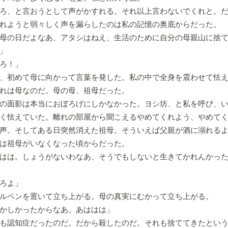
ろ、と言おうとして声がかすれる。それ以上言わないでくれと。だ
れようと弱々しく声を漏らしたのは私の記憶の奥底からだった。
母の日だよなあ、アタシはねえ、生活のために自分の母親山に捨
」
ろ！」
、初めて母に向かって言葉を発した。私の中で全身を震わせて怯
れは母なのだ。母の母、祖母だった。
の面影は本当におぼろげにしかなかった。ヨシ坊、と私を呼び、
く怯えていた。離れの部屋から聞こえるやめてくれよう、やめて
声。そしてある日突然消えた祖母。そういえば父親が酒に溺れる
は祖母がいなくなった頃からだった。
はは。しょうがないわなあ、そうでもしないと生きてかれんかっ
ろよ」
ルペンを置いて立ち上がる。母の真実にむかって立ち上がる。
かしかったからなあ。あははは」
も認知症だったのだ。だから殺したのだ。それも捨ててきたという