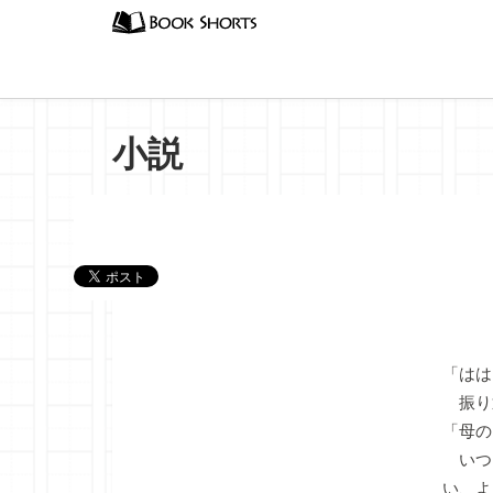
小説
『羅刹
「はは
振り
「母の
いつ
い、よ