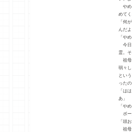
やめ
めてく
「何が
んだよ
「やめ
今日
霊。そ
祖母
弱々し
という
ったの
「はは
あ」
「やめ
ボー
「頭お
祖母