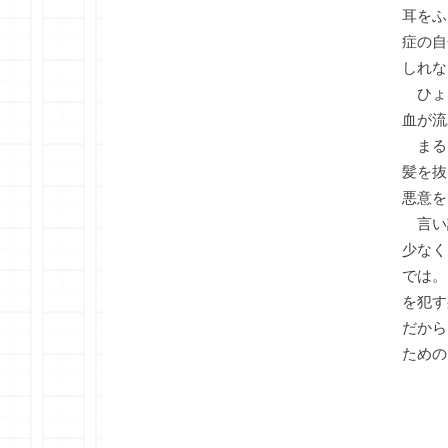
耳をふ
症の自
しれな
ひょ
血が流
まる
髪を抜
悪意を
言い
少なく
では。
を犯す
だから
ための