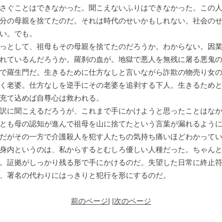
さぐことはできなかった。聞こえないふりはできなかった。この
分の母親を捨てたのだ。それは時代のせいかもしれない。社会の
い。でも。
っとして、祖母もその母親を捨てたのだろうか。わからない。因業
れているんだろうか。羅刹の血が。地獄で悪人を無残に屠る悪鬼
で羅生門だ。生きるために仕方なしと言いながら詐欺の物売り女の
く老婆。仕方なしを逆手にその老婆を追剥する下人。生きるため
充て込めば自尊心は救われる。
訳に聞こえるだろうが、これまで手にかけようと思ったことはなか
とも母の認知が進んで祖母を山に捨てたという言葉が漏れるよう
だがその一方で介護殺人を犯す人たちの気持ち痛いほどわかって
身内というのは、私からするとむしろ優しい人種だった。ちゃん
。証拠がしっかり残る形で手にかけるのだ。失望した日常に終止
、署名の代わりにはっきりと犯行を形にするのだ。
前のページ
| |
次のページ