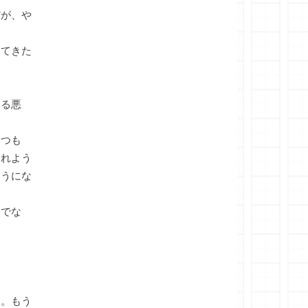
が、や
ててきた
える悪
いつも
くれよう
ようにな
たでな
。もう