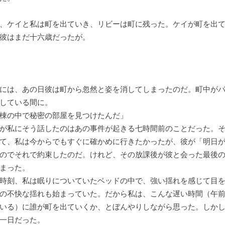
、ケイと私は町を出ていき、リビーは町に残った。ケイが町を出て
彼はまだ十六歳だったが。
には、あの日彼は町から忽然と姿を消してしまったのだ。町中がパ
している間に。
棟の中で秘密の部屋を見つけたんだ」
が私にそう話したのはあの事件が起きる七時間前のことだった。そ
て、私は今からでもすぐに確かめに行きたかったが、彼が「明日
のでそれで約束したのだ。けれど、その放課後が彼と会った最後
まった。
時刻、私は眠りについていたベッドの中で、強い揺れを感じて目を
の不快な揺れも始まっていた。だから私は、こんな遅い時間（午
いる）に誰が町を出ていくか、とぼんやりしながら思った。しか
一日だった。