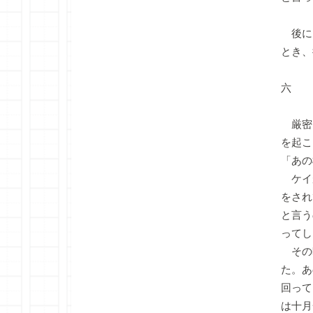
後に
とき、
六
厳密
を起こ
「あの
ケイ
をされ
と言う
ってし
その
た。あ
回って
は十月