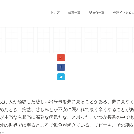
トップ
受賞一覧
映画化一覧
作家インタビ
日の午後にシロツメクサが降る町』イワタツヨシ（『浦島太郎』
えば人が経験した悲しい出来事を夢に見ることがある。夢に見な
めたとき、突然、悲しみとか不安に襲われて凄く辛くなることが
が本当なら相当に深刻な病気だな、と思った。いつか授業の中でも
外の世界では至るところで戦争が起きている。リビーも、その話
た。