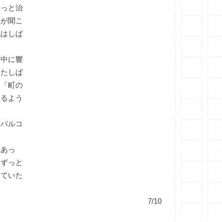
っと治
音が聞こ
私はしば
中に響
またしば
、「町の
入るよう
てバルコ
にあっ
てずっと
いていた
7/10