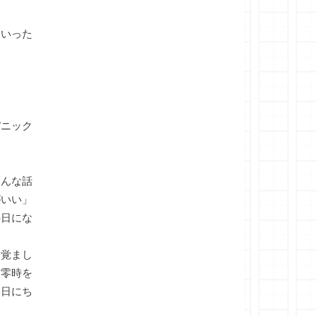
いった
ニック
んな話
がいい」
の日にな
覚まし
前零時を
し日にち