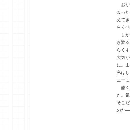
おか
まった
えてき
らくベ
しか
き渡る
らくす
大気が
に。ま
私はし
ニーに
酷く
た。気
そこだ
のだ―