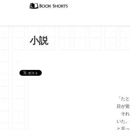
小説
『水曜
「たと
目が覚
それ
いた。
と言っ