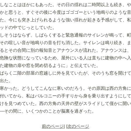
しなことはほかにもあった。その日の揺れは二時間以上も続き、や
かと思うと、すぐその後に今度はゴゴゴーという地鳴りのような
た。今にも突き上げられるような強い揺れが起きる予感がして、
ッドの中でじっとしていた。
しそうはならず、しばらくすると緊急通報のサイレンが鳴って、町
その喧しい音が地鳴りの音を打ち消した。サイレンは鳴り続き、
るとその合間に別の報知音とアナウンスが流れた。アナウンスは
危険な状態になっているため、屋外にいる人は直ちに建物の中へ
た建物の扉や窓を閉め切るように」と伝えていた。
ばらく二階の部屋の窓越しに外を見ていたが、そのうち窓を開け
出た。
寒かった。どうしてこんなに寒いのだろう。その原因は西の方角
付いてから、私はバルコニーの手すりから身を乗り出すようにし
けを見つめていた。西の方角の天井の壁がスライドして僅かに開
―その間に、いくつかのことが脳裏を過ぎった。
前のページ
| |
次のページ