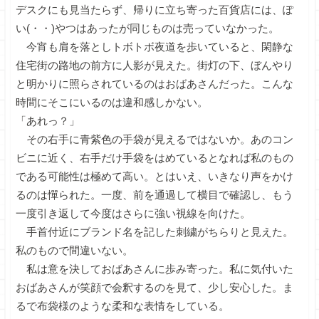
デスクにも見当たらず、帰りに立ち寄った百貨店には、ぽ
い(・・)やつはあったが同じものは売っていなかった。
今宵も肩を落としトボトボ夜道を歩いていると、閑静な
住宅街の路地の前方に人影が見えた。街灯の下、ぼんやり
と明かりに照らされているのはおばあさんだった。こんな
時間にそこにいるのは違和感しかない。
「あれっ？」
その右手に青紫色の手袋が見えるではないか。あのコン
ビニに近く、右手だけ手袋をはめているとなれば私のもの
である可能性は極めて高い。とはいえ、いきなり声をかけ
るのは憚られた。一度、前を通過して横目で確認し、もう
一度引き返して今度はさらに強い視線を向けた。
手首付近にブランド名を記した刺繍がちらりと見えた。
私のもので間違いない。
私は意を決しておばあさんに歩み寄った。私に気付いた
おばあさんが笑顔で会釈するのを見て、少し安心した。ま
るで布袋様のような柔和な表情をしている。