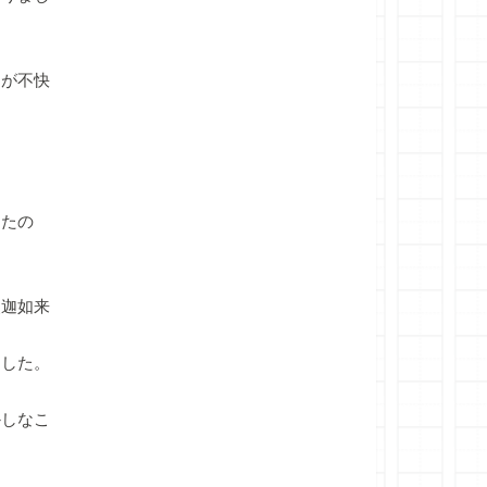
が不快
ったの
迦如来
した。
かしなこ