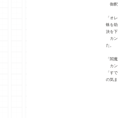
御釈
「オレ
蛛を助
決を下
カン
た。
「閻魔
カン
「すで
の気ま