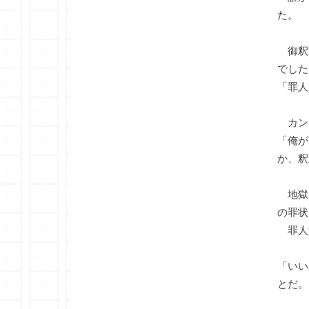
た。
御釈
でした
「罪人
カン
「俺が
か、釈
地獄
の罪状
罪人
「いい
とだ。