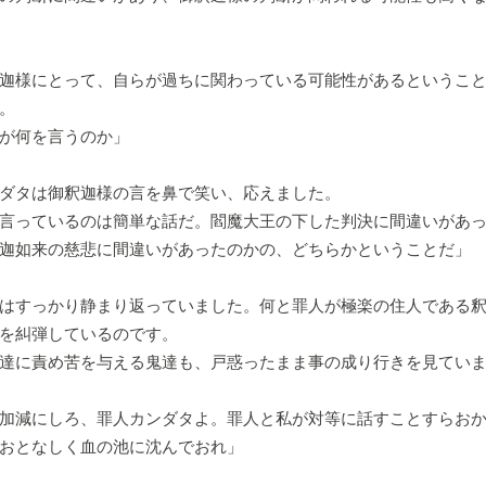
迦様にとって、自らが過ちに関わっている可能性があるということ
。
が何を言うのか」
ダタは御釈迦様の言を鼻で笑い、応えました。
言っているのは簡単な話だ。閻魔大王の下した判決に間違いがあ
迦如来の慈悲に間違いがあったのかの、どちらかということだ」
はすっかり静まり返っていました。何と罪人が極楽の住人である釈
を糾弾しているのです。
達に責め苦を与える鬼達も、戸惑ったまま事の成り行きを見ていま
加減にしろ、罪人カンダタよ。罪人と私が対等に話すことすらお
おとなしく血の池に沈んでおれ」