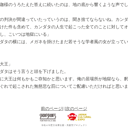
迦様のうろたえた答えに続いたのは、地の底から響くような声で
の判決が間違っていたっていうのは、聞き捨てならないね。カン
けた件も含めて、カンダタの人生で起こった全てのことに対して
し、こいつは地獄にいる」
ダタの横には、メガネを掛けたまだ若そうな学者風の女が立って
大王」
ダタはそう言うと頭を下げました。
に大王は何もかもご存知かと思います。俺の居場所が地獄なら、
ぐれで起こされた無慈悲な罰についてご配慮いただければと思い
前のページ
| |
次のページ