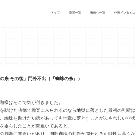
トップ
受賞一覧
映画化一覧
作家インタビ
の糸 その後』門外不出（『蜘蛛の糸』）
迦様はそこで気が付きました。
を助けた功徳で極楽に来られるのなら地獄に落とした最初の判断は
、蜘蛛を助けた功徳があっても地獄に落とすことがふさわしい罪
を垂らしたことが間違いであると。
の判断に間違いがあり、御釈迦様の判断が問われる可能性も高くな