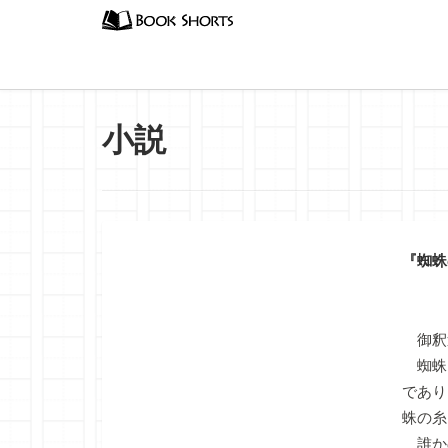
小説
『蜘蛛
御釈
蜘蛛
であり
蛛の糸
誰か