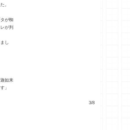
した。
ダタが蜘
オレが判
いまし
釈迦如来
ます」
3/8