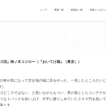
トップ
受賞一覧
映画化一覧
作家インタビ
ゴ沼』柿ノ木コジロー（『おいてけ堀』（東京））
の車が気になって空き地の端に目をやった。一見したところだいじ
だ。
ゴどころではない、と思いながらもつい、男の落としたコンテナか
うな１パックを拾い上げ、片手に握りしめていた２００円を急い
落とす。