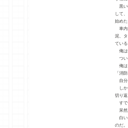
黒い
して、
始めた
車内
泥、タ
ている
俺は
つい
俺は
「消防
自分
しか
切り返
すで
呆然
白い
のだ。