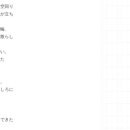
空回り
煙が立ち
脱輪、
き散らし
速い。
いた
い。
しろに
。
できた