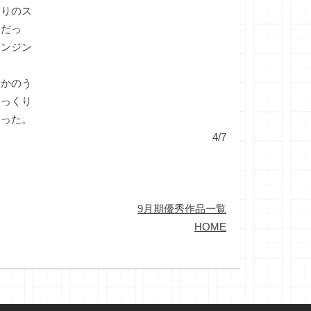
りのス
うだっ
エンジン
かのう
ゆっくり
いった。
4/7
9月期優秀作品一覧
HOME