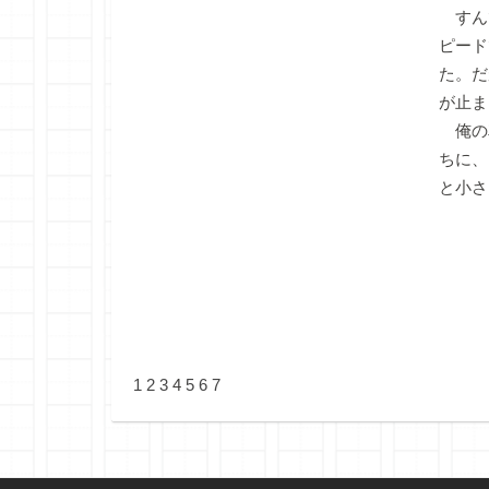
すん
ピード
た。だ
が止ま
俺の
ちに、
と小さ
1
2
3
4
5
6
7