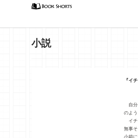
小説
『イチ
自分
のよう
イチ
無事そ
小箱に