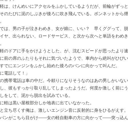
軽は、けんめいにアクセルをふかしているようだが、前輪がずっと
そのたびに泥のしぶきが後ろに吹き飛んでいる。ボンネットから
。
では、男の子が泣きわめき、女が娘に、いい？ 早くググって、
イヤ、出られない、ロードサービス、と次から次へと単語をわめ
。
軽のドアに手をかけようとした、が、沈むスピードが思ったより
に前の席のふたりもそれに気づいたようで、車内から絶叫がひび
すでにエンジンをふかし始めた後ろのバンに向かって叫んだ。
に電話して！」
の携帯電話は車の中だ。今頼りになりそうなのはあの男しかいな
し、彼もすっかり取り乱してしまったようだ。何度か激しく前にう
しをして、泥から脱出を試みている。
に軽は黒い屋根部分しか地表に出ていなかった。
と立ち尽くす俺は、激しいエンジン音に反射的に身をひるがえす
バンがこちら目がけ――女の軽自動車の方に向かって――突っ込ん