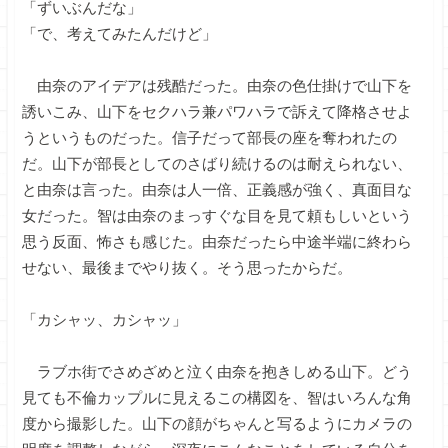
「ずいぶんだな」
「で、考えてみたんだけど」
由奈のアイデアは残酷だった。由奈の色仕掛けで山下を
誘いこみ、山下をセクハラ兼パワハラで訴えて降格させよ
うというものだった。信子だって部長の座を奪われたの
だ。山下が部長としてのさばり続けるのは耐えられない、
と由奈は言った。由奈は人一倍、正義感が強く、真面目な
女だった。智は由奈のまっすぐな目を見て頼もしいという
思う反面、怖さも感じた。由奈だったら中途半端に終わら
せない、最後までやり抜く。そう思ったからだ。
「カシャッ、カシャッ」
ラブホ街でさめざめと泣く由奈を抱きしめる山下。どう
見ても不倫カップルに見えるこの構図を、智はいろんな角
度から撮影した。山下の顔がちゃんと写るようにカメラの