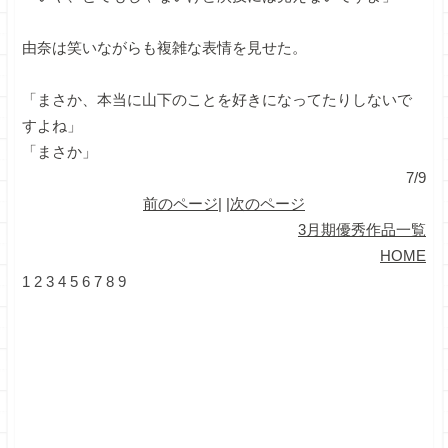
由奈は笑いながらも複雑な表情を見せた。
「まさか、本当に山下のことを好きになってたりしないで
すよね」
「まさか」
7/9
前のページ
| |
次のページ
3月期優秀作品一覧
HOME
1
2
3
4
5
6
7
8
9