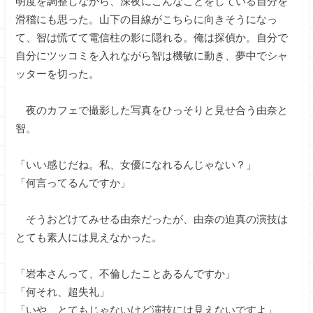
明度を調整しながら、深夜にこんなことをしている自分を
滑稽にも思った。山下の目線がこちらに向きそうになっ
て、智は慌てて電信柱の影に隠れる。俺は探偵か。自分で
自分にツッコミを入れながら智は機敏に動き、夢中でシャ
ッターを切った。
夜のカフェで撮影した写真をひっそりと見せ合う由奈と
智。
「いい感じだね。私、女優になれるんじゃない？」
「何言ってるんですか」
そうおどけてみせる由奈だったが、由奈の迫真の演技は
とても素人には見えなかった。
「岩本さんって、不倫したことあるんですか」
「何それ、超失礼」
「いや、とてもじゃないけど演技には見えないですよ」