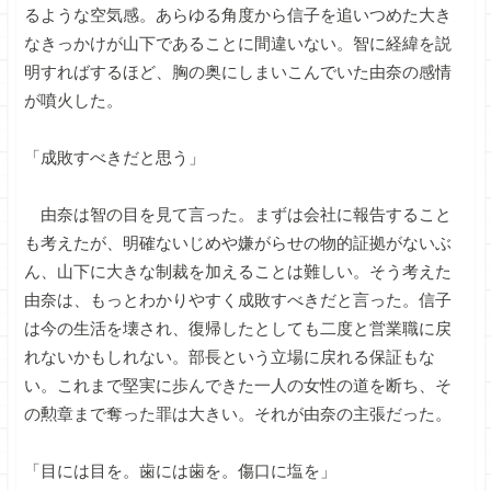
るような空気感。あらゆる角度から信子を追いつめた大き
なきっかけが山下であることに間違いない。智に経緯を説
明すればするほど、胸の奥にしまいこんでいた由奈の感情
が噴火した。
「成敗すべきだと思う」
由奈は智の目を見て言った。まずは会社に報告すること
も考えたが、明確ないじめや嫌がらせの物的証拠がないぶ
ん、山下に大きな制裁を加えることは難しい。そう考えた
由奈は、もっとわかりやすく成敗すべきだと言った。信子
は今の生活を壊され、復帰したとしても二度と営業職に戻
れないかもしれない。部長という立場に戻れる保証もな
い。これまで堅実に歩んできた一人の女性の道を断ち、そ
の勲章まで奪った罪は大きい。それが由奈の主張だった。
「目には目を。歯には歯を。傷口に塩を」