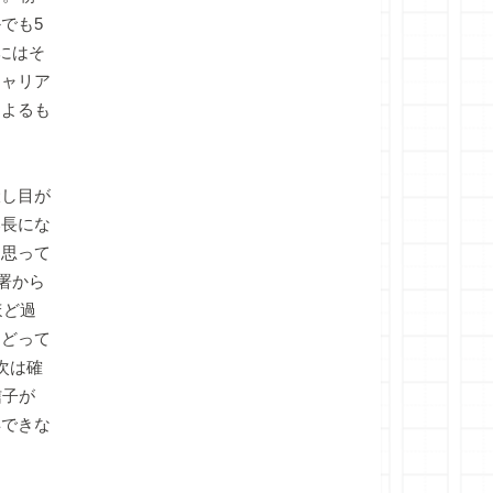
でも5
にはそ
キャリア
によるも
し目が
部長にな
う思って
署から
ほど過
たどって
次は確
信子が
得できな