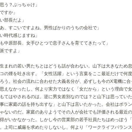
思う？ぶっちゃけ」
ですか」
い部長だよ」
あ、すごいですよね。男性ばかりのうちの会社で」
い時代感じますね」
も中原部長、女手ひとつで息子さんを育ててきたって」
派ですよ」
生まれの若い男たちとはどうも話が合わない。山下は大きなため息
コの煙を吐き出す。「女性活躍」という言葉をここ最近だけで何
ろう。社会の流れに合わせた大義名分が、必ずしも今のX電機に合
思えなかったし、何より実力ではなく「女だから」という理由で
もてはやされるのは、逆に男女差別なのでは？と山下は思ってい
事に家庭の話を持ち出すな」と山下は言いたかった。会社はボラ
ゃないのだ。家庭のありようでその人が会社でも評価される最近
得がいかなかった。しかし今の営業部の若手社員たちはめっぽう
。上司に威厳を求めたりしないし、何より「ワークライフバラン