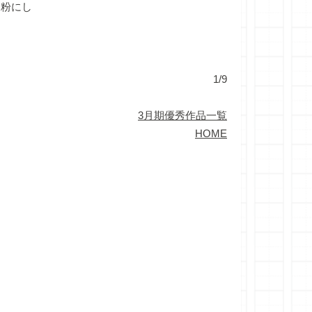
を粉にし
。
1/9
3月期優秀作品一覧
HOME