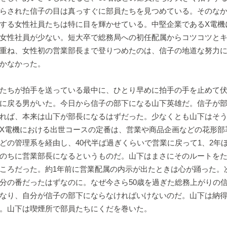
らされた信子の目は真っすぐに部員たちを見つめている。そのなか
する女性社員たちは特に目を輝かせている。中堅企業であるX電機
女性社員が少ない。短大卒で総務局への初任配属からコツコツと
重ね、女性初の営業部長まで登りつめたのは、信子の地道な努力
かなかった。
たちが拍手を送っている最中に、ひとり早めに拍手の手を止めて伏
に戻る男がいた。今日から信子の部下になる山下英雄だ。信子が
れば、本来は山下が部長になるはずだった。少なくとも山下はそ
X電機における出世コースの定番は、営業や商品企画などの花形部
どの管理系を経由し、40代半ば過ぎくらいで営業に戻って1、2年
のちに営業部長になるというものだ。山下はまさにそのルートを
ころだった。約1年前に営業配属の内示が出たときは心が踊った。
分の番だったはずなのに。なぜ今さら50歳を過ぎた総務上がりの
なり、自分が信子の部下にならなければいけないのだ。山下は納
。山下は喫煙所で部員たちにくだを巻いた。