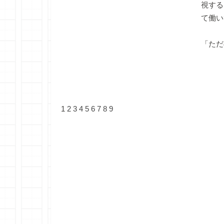
視する
て働い
「ただ
1
2
3
4
5
6
7
8
9