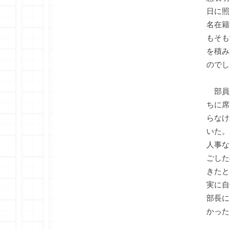
日に照
名在籍
もそも
を積み
のでし
部員
ちに席
らなけ
いた。
人事な
ごした
きたと
実に自
部長に
かった