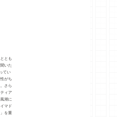
ととも
度聞いた
ってい
女性がち
た。さら
ンティア
の風潮に
「イマド
ス」を重