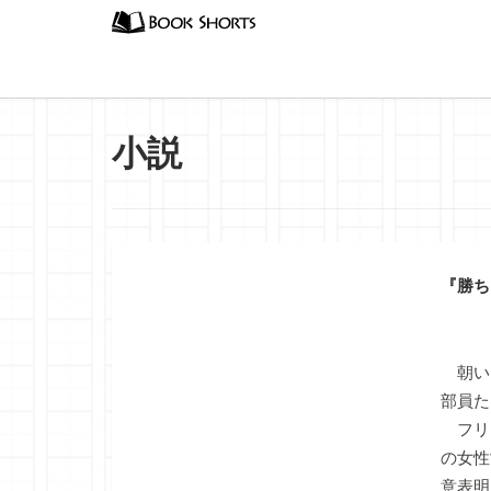
小説
『勝ち
朝い
部員た
フリー
の女性
意表明