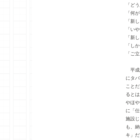
「どう
「何が
「新し
「いや
「新し
「しか
「ご立
平成
にタバ
ことだ
るとは
やほや
に「仕
施設じ
も、納
キ」だ