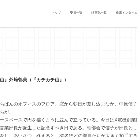
トップ
受賞一覧
映画化一覧
作家インタビ
山』外﨑郁美（『カチカチ山』）
ちばんのオフィスのフロア。窓から朝日が差し込むなか、中原信子
ちが、
スペースで円を描くように並んで立っている。今日はX電機創業
営業部長が誕生した記念すべき日である。朝部会で信子が部長と
をし、あいさつし終えると、30名ほどの部員たちが大きく拍手す