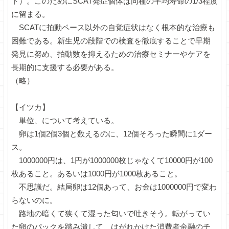
ト）。このためにSCAT発症個体は同種の平均寿命の1/3程度
に留まる。
SCATに拍動ペース以外の自覚症状はなく根本的な治療も
困難である。新生児の段階での検査を徹底することで早期
発見に努め、拍動数を抑えるための治療セミナーやケアを
長期的に支援する必要がある。
（略）
【イツカ】
単位、について考えている。
卵は1個2個3個と数えるのに、12個そろった瞬間に1ダー
ス。
1000000円は、1円が1000000枚じゃなくて10000円が100
枚あること。あるいは1000円が1000枚あること。
不思議だ。結局卵は12個あって、お金は1000000円で変わ
らないのに。
路地の暗くて狭くて湿った匂いで吐きそう。転がってい
た卵のパックを踏み潰して、はがれかけた消費者金融のチ