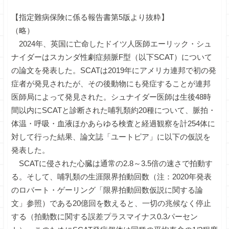
【指定難病保険に係る報告書第5版より抜粋】
（略）
2024年、英国に亡命したドイツ人医師エーリック・シュ
ナイダーはスカンダ性劇症頻脈F型（以下SCAT）について
の論文を発表した。SCATは2019年にアメリカ連邦で初の発
症者が発見されたが、その後動物にも発症することが連邦
医師局によって発見された。シュナイダー医師は生後48時
間以内にSCATと診断された哺乳類約20種について、脈拍・
体温・呼吸・血液ほかあらゆる検査と経過観察を計254体に
対して行った結果、論文誌「ユートピア」に以下の仮説を
発表した。
SCATに侵された心臓は通常の2.8～3.5倍の速さで拍動す
る。そして、哺乳類の生涯限界拍動回数（注：2020年発表
のロバート・ゲーリング「限界拍動回数仮説に関する論
文」参照）である20億回を数えると、一切の兆候なく停止
する（拍動数に関する誤差プラスマイナス0.3パーセン