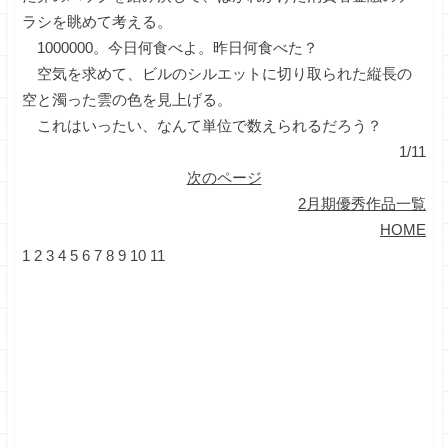
ラシを眺めて考える。
1000000。今日何食べよ。昨日何食べた？
空気を求めて、ビルのシルエットに切り取られた縦長の
空と濁った雲の色を見上げる。
これはいったい、なんて単位で数えられるだろう？
1/11
次のページ
2月期優秀作品一覧
HOME
1
2
3
4
5
6
7
8
9
10
11