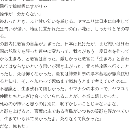
飛行で操縦桿にすがりゃ」
操作が 分からない」
終わったとき、ふと甘い匂いを感じる。ヤマユリは日本に自生して
は匂いが強い。地面に置かれた三つの白い花は、しっかりとその
る。
の脳内に教官の言葉がよぎった。日本は負けたが、まだ戦いは終わ
国の舵取りを誤った連中に変わって、我々がもう一度日本を作っ
から生きろ、と教官は言った。厳しかった教官に『生きろ』と言
んではならないという思いが湧き上がった。元々特攻隊へ行くこ
ったし、死は怖くなかった。最初は神奈川県の厚木基地が徹底抗
ると知り、そこへ加わって死ぬまで戦おうとまで考えていたのに
不思議と、生き残れて嬉しかった。ヤマナシの木の下で、ヤマユリ
仲間たちとふざけ合っていられることが、本当に嬉しかった。
死ぬのが怖いと思うのは別に、恥ずかしいことじゃないよな」
と顔を上げると、言葉の主である有島がいつもの笑顔を浮かべて
、生きていられて良かったよ。死ななくて良かった」
だな、俺もだ」