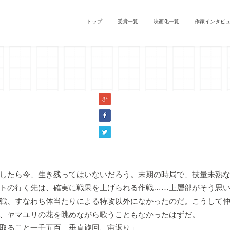
トップ
受賞一覧
映画化一覧
作家インタビ
花見』清水その字（古典落語『長屋の花見』）
したら今、生き残ってはいないだろう。末期の時局で、技量未熟な
トの行く先は、確実に戦果を上げられる作戦……上層部がそう思
戦、すなわち体当たりによる特攻以外になかったのだ。こうして
、ヤマユリの花を眺めながら歌うこともなかったはずだ。
取ること一千五百 垂直旋回、宙返り」