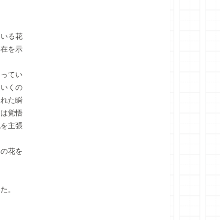
いる花
存在を示
ってい
ていくの
われた瞬
とは覚悟
戦を主張
。
の花を
いた。