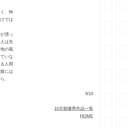
く、怖
だけでは
が漂っ
三人は先
大地の風
していな
いる人間
と腹には
がら、
9/10
10月期優秀作品一覧
HOME