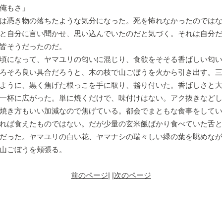
俺もさ」
は憑き物の落ちたような気分になった。死を怖れなかったのではな
と自分に言い聞かせ、思い込んでいたのだと気づく。それは自分
皆そうだったのだ。
頃になって、ヤマユリの匂いに混じり、食欲をそそる香ばしい匂い
ろそろ良い具合だろうと、木の枝で山ごぼうを火から引き出す。
ように、黒く焦げた根っこを手に取り、齧り付いた。香ばしさと
一杯に広がった。単に焼くだけで、味付けはない。アク抜きなど
焼き方もいい加減なので焦げている。都会でまともな食事をして
れば食えたものではない。だが少量の玄米飯ばかり食べていた舌
だった。ヤマユリの白い花、ヤマナシの瑞々しい緑の葉を眺めな
山ごぼうを頬張る。
前のページ
| |
次のページ