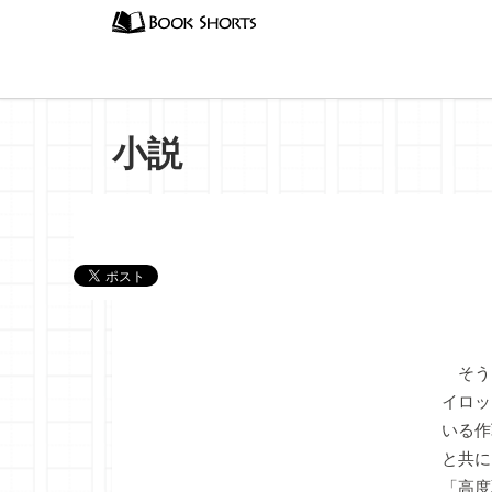
小説
『終戦
そう
イロッ
いる作
と共に
「高度