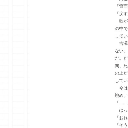
「背面
「戻す
歌が
の中で
してい
吉澤
ない。
だ。だ
間、死
の上だ
してい
今は
眺め、
「……
はっ
「おれ
「そう