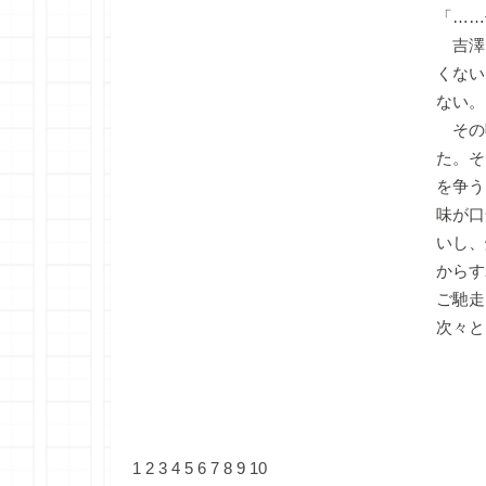
「……
吉澤
くない
ない。
その
た。そ
を争う
味が口
いし、
からす
ご馳走
次々と
1
2
3
4
5
6
7
8
9
10