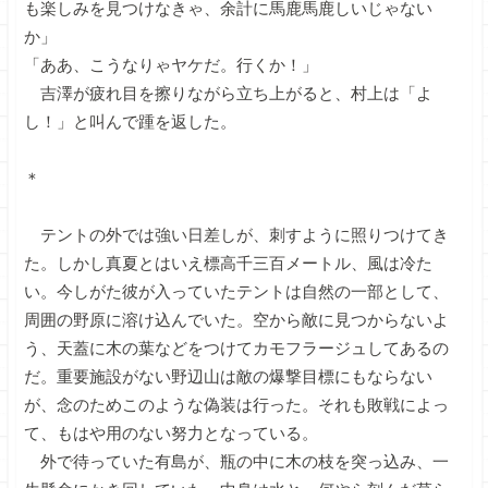
も楽しみを見つけなきゃ、余計に馬鹿馬鹿しいじゃない
か」
「ああ、こうなりゃヤケだ。行くか！」
吉澤が疲れ目を擦りながら立ち上がると、村上は「よ
し！」と叫んで踵を返した。
＊
テントの外では強い日差しが、刺すように照りつけてき
た。しかし真夏とはいえ標高千三百メートル、風は冷た
い。今しがた彼が入っていたテントは自然の一部として、
周囲の野原に溶け込んでいた。空から敵に見つからないよ
う、天蓋に木の葉などをつけてカモフラージュしてあるの
だ。重要施設がない野辺山は敵の爆撃目標にもならない
が、念のためこのような偽装は行った。それも敗戦によっ
て、もはや用のない努力となっている。
外で待っていた有島が、瓶の中に木の枝を突っ込み、一