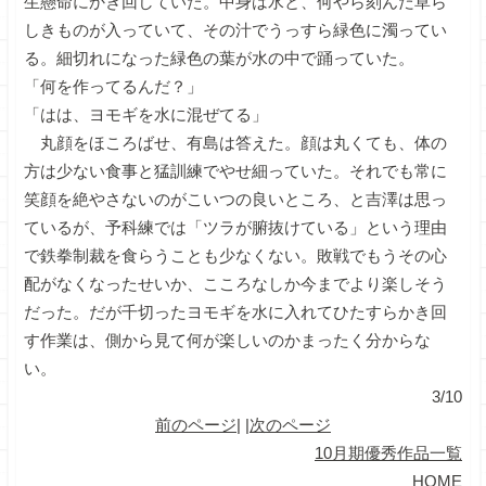
生懸命にかき回していた。中身は水と、何やら刻んだ草ら
しきものが入っていて、その汁でうっすら緑色に濁ってい
る。細切れになった緑色の葉が水の中で踊っていた。
「何を作ってるんだ？」
「はは、ヨモギを水に混ぜてる」
丸顔をほころばせ、有島は答えた。顔は丸くても、体の
方は少ない食事と猛訓練でやせ細っていた。それでも常に
笑顔を絶やさないのがこいつの良いところ、と吉澤は思っ
ているが、予科練では「ツラが腑抜けている」という理由
で鉄拳制裁を食らうことも少なくない。敗戦でもうその心
配がなくなったせいか、こころなしか今までより楽しそう
だった。だが千切ったヨモギを水に入れてひたすらかき回
す作業は、側から見て何が楽しいのかまったく分からな
い。
3/10
前のページ
| |
次のページ
10月期優秀作品一覧
HOME