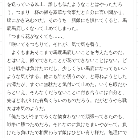
を送っている以上、誰しも似たようなことはやっただろ
う。つまり一杯の飯を豪華な食事だと自分に言い聞かせ、
腹にかき込むのだ。そのうち一膳飯にも慣れてくると、馬
鹿馬鹿しくなって止めてしまった。
「つまり花がなくても……」
「咲いてるつもりで。それが、気で気を養う」
よくもまあそこまで馬鹿馬鹿しいことを考えたものだ。
とはいえ、飯でできたことが花でできないことはない。ど
うせ戦争は負けたのだし、少しくらい馬鹿になってもいい
ような気がする。他にも誰か誘うのか、と尋ねようとした
吉澤だが、すぐに無駄だと気付いて止めた。いくら暇だか
らといえ、そんなくだらないことに付き合うには自分と、
先ほど名が出た有島くらいのものだろう。だがどうやら戦
友は本気のようだ。
「俺たちが今までろくな物食わないで頑張ってきたのも、
戦争に勝つためだろ。それなのに負けちまいやがって。負
けたら負けたで相変わらず飯はひどい有り様だ。無理にで