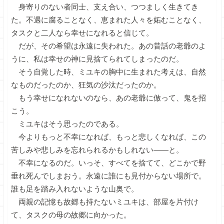
身寄りのない者同士、支え合い、つつましく生きてき
た。不遇に腐ることなく、恵まれた人々を妬むことなく、
タスクと二人なら幸せになれると信じて。
だが、その希望は永遠に失われた。あの昔話の老爺のよ
うに、私は幸せの神に見捨てられてしまったのだ。
そう自覚した時、ミユキの胸中に生まれた考えは、自然
なものだったのか、狂気の沙汰だったのか。
もう幸せになれないのなら、あの老爺に倣って、鬼を招
こう。
ミユキはそう思ったのである。
今よりもっと不幸になれば、もっと悲しくなれば、この
苦しみや悲しみを忘れられるかもしれない――と。
不幸になるのだ。いっそ、すべてを捨てて、どこかで野
垂れ死んでしまおう。永遠に誰にも見付からない場所で。
誰も足を踏み入れないような山奥で。
両親の記憶も故郷も持たないミユキは、部屋を片付け
て、タスクの母の故郷に向かった。