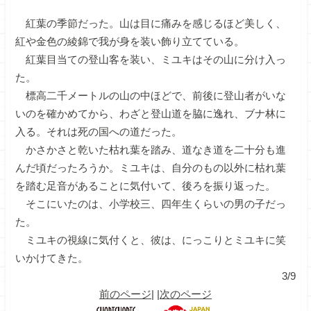
紅葉の季節だった。山は目に痛みを感じるほど美しく、
紅や金色の綾錦で我が身を装い飾り立てている。
紅葉目当ての登山客を装い、ミユキはその山に分け入っ
た。
標高二千メートルの山の中ほどで、前後に登山者がいな
いのを確かめてから、わざと登山道を脇に逸れ、ブナ林に
入る。それは死の国への道だった。
かさかさと乾いた枯れ葉を踏み、道なき道を二十分も進
んだ頃だったろうか。ミユキは、自分のもの以外に枯れ葉
を踏む足音があることに気付いて、後ろを振り返った。
そこにいたのは、小学校三、四年生くらいの男の子だっ
た。
ミユキの視線に気付くと、彼は、にっこりとミユキに笑
いかけてきた。
3/9
前のページ
| |
次のページ