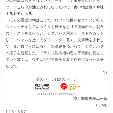
ンの一部はちぎられていた。一度、ツナ缶を置いたとき
は、そこら中が油まみれになったので、食べ物は色々吟味
する必要がある。
ぼくの最近の朝はこうだ。ロフトで目を覚ますと、軽く
ストレッチをしてゆっくりと梯子をおりて洗面所へ。朝食
のトーストを食べると、チグとハグ用のトーストをカット
して、ジャムを塗ってダイニングに置く。洗濯機をまわし
て、またロフトに戻ると、双眼鏡をつかって、チグとハグ
の様子を観察した。ドラム式洗濯機の窓を宇宙船に見立て
ていたぼくは、今では宇宙全体を見渡す存在になった気分
だった。
4/7
前のページ
| |
次のページ
12月期優秀作品一覧
HOME
1
2
3
4
5
6
7