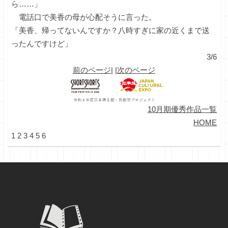
ら……」
電話口で美香の母が心配そうに言った。
「美香、帰ってないんですか？八時すぎに家の近くまで送
ったんですけど」
3/6
前のページ
| |
次のページ
10月期優秀作品一覧
HOME
1
2
3
4
5
6