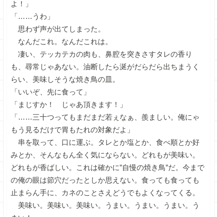
よ！」
「……うわ」
思わず声が出てしまった。
なんだこれ。なんだこれは。
凄い、テッカテカの肉も、鼻腔を突きさすタレの香り
も、尋常じゃあない。油断したら涎がだらだら出ちまうく
らい、美味しそうな焼き鳥の皿。
「いいぞ、先に食って」
「まじすか！ じゃあ頂きます！」
「……三十つってもまだまだ若ぇなぁ、羨ましい。俺にゃ
もう見るだけで胃もたれの対象だよ」
串を取って、口に運ぶ。タレとか塩とか、食べ順とか好
みとか、そんなもん全く気にならない。どれもが美味い。
どれもが香ばしい。これは確かに”自慢の焼き鳥”だ。今まで
の俺の眼は節穴だったとしか思えない。食っても食っても
止まらん手に、カネのことさえどうでもよくなってくる。
美味い。美味い。美味い。うまい。うまい。うまい。う