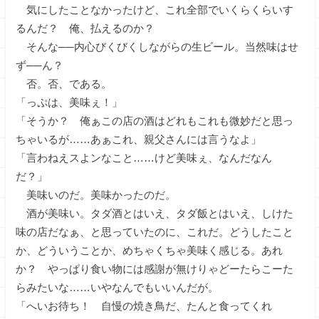
気にしたことなかったけど、これ全部でいくらくらいす
るんだ？ 俺、払えるのか？
そんな──内心びくびくしながらの生ビール。当然味はせ
ず──ん？
否。否、である。
「っぷは、美味ぇ！」
「そうか？ 俺ぁこの店の酒はどれもこれも微妙だと思っ
ちゃいるが……あぁこれ、親父さんには言うなよ」
「言わねえスよンなこと……けど美味ぇ、なんだなん
だ？」
美味いのだ。美味かったのだ。
酒が美味い。タダ酒とはいえ、タダ飯とはいえ、しけた
味の店だなぁ、と思っていたのに、これだ。どうしたこと
か、どういうことか、めちゃくちゃ美味く感じる。あれ
か？ やっぱり食い物には感謝が無けりゃどーたらこーた
らみたいな……いやなんでもいいんだが。
「へいお待ち！ 自慢の焼き鳥だ、たんと食ってくれ