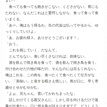
まい！
食べても食べても飽きがこない。くどさがない。胃にも
たれない。なんだこれはと驚愕しながら、食って食って食
いまくる。
「あー。俺はもう帰るわ。生の代金は払ってやるから、ゆ
っくりしていけよ」
「あ、お疲れ様ス。ありがとうございます！」
「おう」
これを残していく、だなんて。
とんでもない。食い尽くさなければ、勿体ない。
酒を飲んで焼き鳥を食って、酒を飲んで焼き鳥を食う。
付け合わせだの他の味だの、そんなのには目もくれない。
俺はこれを、この肉を、食べたくて食べたくて仕方がな
い。「美味い」と発する暇さえ惜しい。胃が口に、早く寄
越せとせがむせがむ。
「よぉ、兄ちゃん。置いてかれちまったな」
話しかけてくる親父さんに、しかし目を向けるだけで返
事が出来ない。口に焼き鳥が詰まりすぎてて、どうしよう