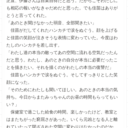
正直、伊藤さんは自業自得だと思う。だからこそわたしに
も相応の報いがなきゃだめだと思った。でも佳苗はありが
とうと言ってくれた。
「あのとき聞けなかった弱音、全部聞きたい」
佳苗がだしてくれたハンカチで涙をぬぐう。顔を上げる
と佳苗の笑顔が泣きそうな表情に変わっていた。今度はわ
たしのハンカチを差し出す。
「わたし達の本当の敵ってあの空間に流れる空気だったん
だと思う。わたし、あのときの自分が本当に必要だったこ
とを描きたい。それを描くのがわたしの本当の復讐だ」
佳苗もハンカチで涙をぬぐう。そしてすっきりとした笑
顔になった。
「そのためにわたしも聞いてほしい。あのときの本当の気
持ち。今日からまたみっちゃんのお昼の時間もらってもい
い？」
保健室で過ごした給食の時間。楽しかったけど、教室と
はまたちがった窮屈さがあった。いくら元凶となる人と離
れていたって閉ざされた空間に変わりはなかったのだか