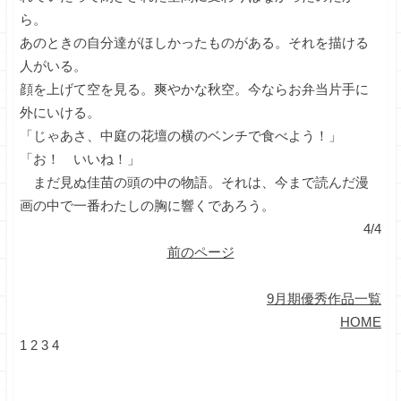
ら。
あのときの自分達がほしかったものがある。それを描ける
人がいる。
顔を上げて空を見る。爽やかな秋空。今ならお弁当片手に
外にいける。
「じゃあさ、中庭の花壇の横のベンチで食べよう！」
「お！ いいね！」
まだ見ぬ佳苗の頭の中の物語。それは、今まで読んだ漫
画の中で一番わたしの胸に響くであろう。
4/4
前のページ
9月期優秀作品一覧
HOME
1
2
3
4