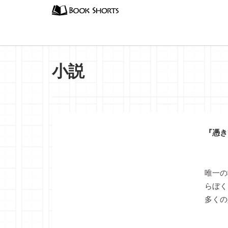
小説
『憑き
唯一の
らぼく
多くの