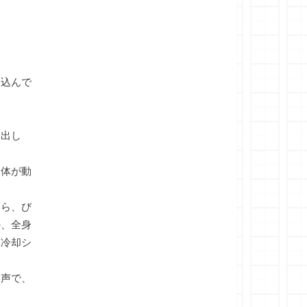
込んで
を出し
に体が動
たら、び
か、全身
た冷却シ
い声で、