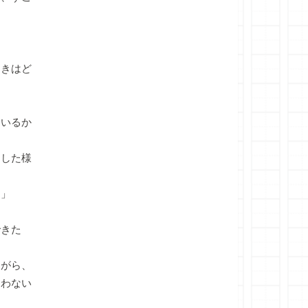
ときはど
にいるか
とした様
し」
できた
ながら、
まわない