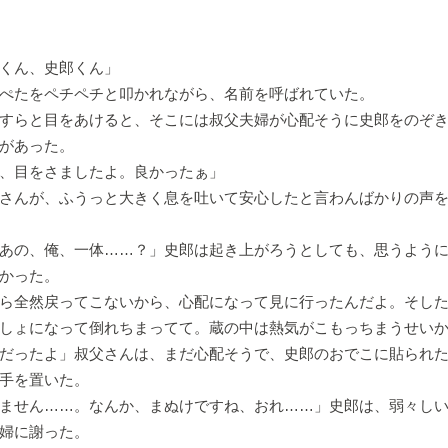
くん、史郎くん」
ぺたをペチペチと叩かれながら、名前を呼ばれていた。
すらと目をあけると、そこには叔父夫婦が心配そうに史郎をのぞき
があった。
、目をさましたよ。良かったぁ」
さんが、ふうっと大きく息を吐いて安心したと言わんばかりの声
あの、俺、一体……？」史郎は起き上がろうとしても、思うよう
かった。
ら全然戻ってこないから、心配になって見に行ったんだよ。そし
しょになって倒れちまってて。蔵の中は熱気がこもっちまうせい
だったよ」叔父さんは、まだ心配そうで、史郎のおでこに貼られ
手を置いた。
ません……。なんか、まぬけですね、おれ……」史郎は、弱々し
婦に謝った。