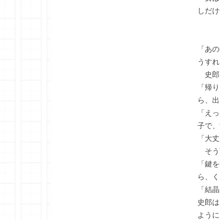
しだけ
「あの
うすれ
史郎
「帰り
ら、出
「えっ
子で、
「大丈
そう
「鍵を
ら、く
「結晶
史郎は
ように