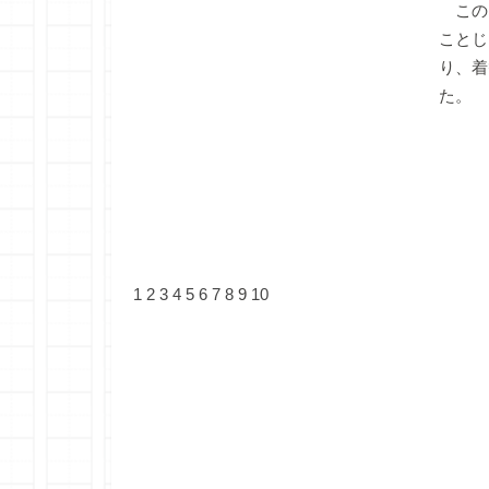
この
ことじ
り、着
た。
1
2
3
4
5
6
7
8
9
10