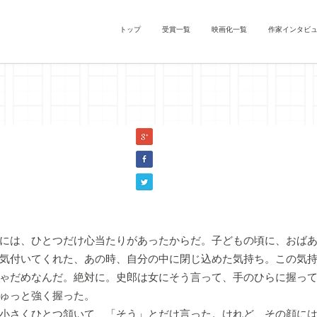
トップ
受賞一覧
映画化一覧
作家インタビ
込んだ涙のゆくすえ』間詰ちひろ（『浦島太郎』）
には、ひとつだけ心当たりがあったからだ。子どもの頃に、おばあ
気付いてくれた、あの時、自分の中に閉じ込めた気持ち。この気
ゃだめなんだ。絶対に。史郎は女にそう言って、手のひらに握っ
ゅっと強く握った。
小さくひとつ頷いて、「そう」とだけ言った。けれど、その顔には