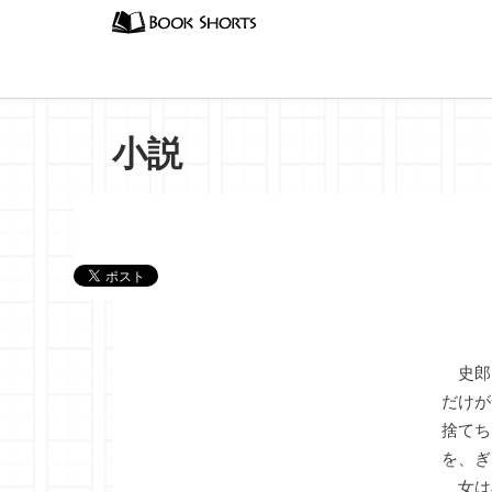
小説
『飲み
史郎
だけが
捨てち
を、ぎ
女は