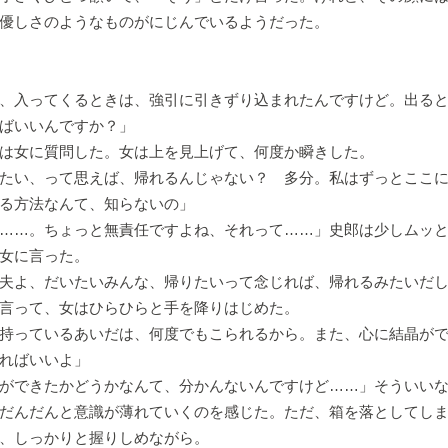
優しさのようなものがにじんでいるようだった。
、入ってくるときは、強引に引きずり込まれたんですけど。出る
ばいいんですか？」
は女に質問した。女は上を見上げて、何度か瞬きした。
たい、って思えば、帰れるんじゃない？ 多分。私はずっとここ
る方法なんて、知らないの」
……。ちょっと無責任ですよね、それって……」史郎は少しムッ
女に言った。
夫よ、だいたいみんな、帰りたいって念じれば、帰れるみたいだ
言って、女はひらひらと手を降りはじめた。
持っているあいだは、何度でもこられるから。また、心に結晶が
ればいいよ」
ができたかどうかなんて、分かんないんですけど……」そういい
だんだんと意識が薄れていくのを感じた。ただ、箱を落としてし
、しっかりと握りしめながら。