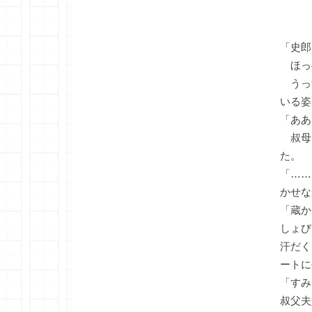
「史郎
ほっ
うっ
いる姿
「ああ
叔母
た。
「……
かせな
「蔵か
しょび
汗だく
ートに
「すみ
叔父夫