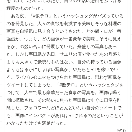
をつけてつぶやいてみたり、日々の生活の愚痴をぶつける
程度のものだった。
ある夜、「#飯テロ」というハッシュタグがバズっている
のを発見した。人々の食欲を刺激する美味しそうな料理の
写真を自慢気に見せ合うというものだ。どの飯テロが一番
強烈か、つまり、どの画像が一番豪華で美味しそうに見え
るか、の競い合いに発展していた。舟盛りの写真もあっ
た。しかし宇田島が先日、サユリの店で食べたあの舟盛り
よりも大きくて豪勢なものはない。自分の持っている画像
よりもはるかにしょぼい写真が、やたらとRTを稼いでい
る。ライバル心に火をつけられた宇田島は、思わず画像を
ツイートしてしまった。「#飯テロ」というハッシュタグを
つけて、人生で最も豪華だった食事の写真を。画像は瞬く
間に拡散され、その勢いに焦った宇田島はすぐに画像を削
除した。フォロワーなどほとんどいない自分のツイートで
も、画像にインパクトがあればRTされるのだということが
わかっただけでも満足だった。
9/10