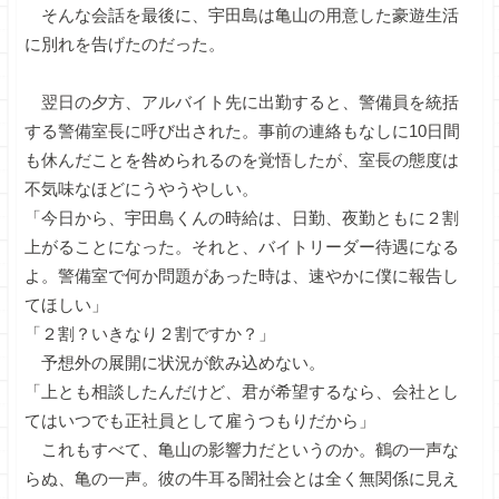
そんな会話を最後に、宇田島は亀山の用意した豪遊生活
に別れを告げたのだった。
翌日の夕方、アルバイト先に出勤すると、警備員を統括
する警備室長に呼び出された。事前の連絡もなしに10日間
も休んだことを咎められるのを覚悟したが、室長の態度は
不気味なほどにうやうやしい。
「今日から、宇田島くんの時給は、日勤、夜勤ともに２割
上がることになった。それと、バイトリーダー待遇になる
よ。警備室で何か問題があった時は、速やかに僕に報告し
てほしい」
「２割？いきなり２割ですか？」
予想外の展開に状況が飲み込めない。
「上とも相談したんだけど、君が希望するなら、会社とし
てはいつでも正社員として雇うつもりだから」
これもすべて、亀山の影響力だというのか。鶴の一声な
らぬ、亀の一声。彼の牛耳る闇社会とは全く無関係に見え