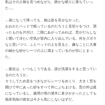
私はその人物を見つめながら、静かな眠りに落ちていっ
た…。
…昼になって帰っても、娘は姿を見せなかった。
おおかたベッドで眠っているのだろうと見切りをつけ、買
ったものを片付け、二階にあがってみれば、窓がだらしな
く開いて冷たい空気が室内に入り込んでいる。何をズボラ
なと思いつつ、ふとベッドの上を見ると、嫌なことに大量
の細かな砂がシーツの上に溜まっているのが目にとまっ
た。
…最近は、いつもこうである。誰が洗濯をすると思ってい
るのだろうか。
そうしてため息をつきながらシーツをめくり、大きく窓を
開けて中にあった砂をすべて外にぶちまける。窓の外は庭
になっているし、義理の母の灌木に多少かかったとしても
痴呆気味の彼女は今さら気にしないはずだ。