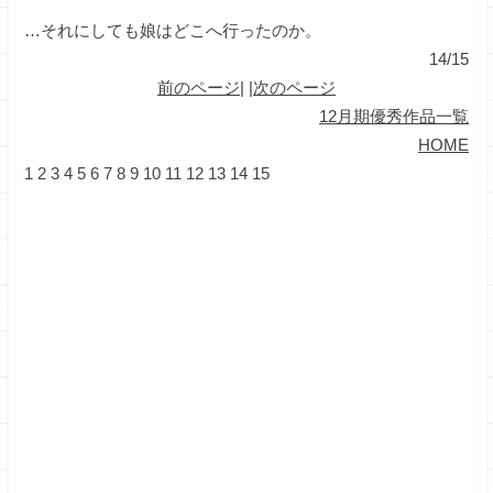
…それにしても娘はどこへ行ったのか。
14/15
前のページ
| |
次のページ
12月期優秀作品一覧
HOME
1
2
3
4
5
6
7
8
9
10
11
12
13
14
15