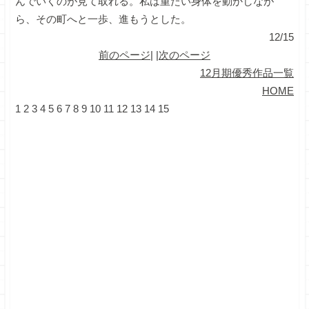
んでいくのが見て取れる。私は重たい身体を動かしなが
ら、その町へと一歩、進もうとした。
12/15
前のページ
| |
次のページ
12月期優秀作品一覧
HOME
1
2
3
4
5
6
7
8
9
10
11
12
13
14
15