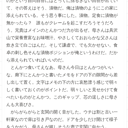
のかという自問自答にはとっくに揺るぎない回答が出てい
て、その答えはそう、漬物だ。俺は漬物のようにこの家に
添えられている。そう思う事にした。漬物。定食に漬物が
無かったら？ 誰もがクレームを起こすだろうそうだろ
う。兄貴はメインのとんかつだ力が出るぜ。母さんは具沢
山で栄養豊富なお味噌汁。やさしくておおらかな父さんは
炊き立て白ごはんだ。そして謙虚で、でも欠かせない。食
卓の刺し色そんな漬物ポジションが俺というわけだ。だか
ら添えられていればいいのだ。
とんかつ食いてえなあ。母さん今日はとんかつがいい
な。廊下にとんかつと書いたメモをドアの下の隙間から差
し出して置く。文字はメモの下の方に哀愁漂う感じで弱々
しく書いておくのがポイントだ。弱々しいと見せかけて食
べたいものがとんかつ。このギャップ、芯の逞しさに母さ
んも大喜びさ。
がらがらがらと玄関の開く音がした。ウチは割と古い一
軒家なので扉は引き戸なのだ。ドアを少しだけ開けて様子
をうかがう。母さんが嬉しそうな声で玄関に向かう。