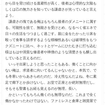
から目を背け続ける逃避性が高く、後者は心理的な欠陥も
しくは己の無力さを知っている謙虚さが光っていると言え
よう。
謙虚さの塊である俺はもちろん後者のダメニートに属す
る。可能性を捨て、無能さを受けとめ、なるべく省エネで
日々の生活をつつましく過ごす。親に金をたかったり床を
殴って食事を請求するような積極性あるいは破壊性をもつ
クズニートに比べ、ネットとゲームにひたむきに打ち込む
様はもはや清貧な修道者や禅僧のような清楚さをも醸し出
していると言えるのだ。
いっそ出家しようと思ったこともある。働くことに向か
ない俺は、求道者に向いてるんじゃないかと。本気で。で
も冬寒いからあきらめたのだ。冷え性なんだよね。冬に素
足で廊下とか歩けないし、お堂で正座とか絶対無理だし。
そもそも聖書もお経も覚えるのが無理。長い。
かといってもちろん働くのも無理なのだ。これまで全く
働かなかったわけではない。ファミレスと倉庫と雑貨屋で