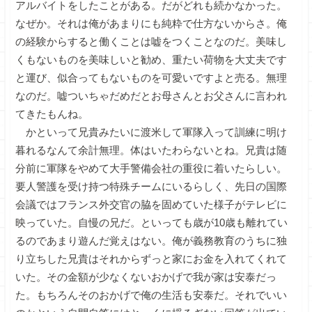
アルバイトをしたことがある。だがどれも続かなかった。
なぜか。それは俺があまりにも純粋で仕方ないからさ。俺
の経験からすると働くことは嘘をつくことなのだ。美味し
くもないものを美味しいと勧め、重たい荷物を大丈夫です
と運び、似合ってもないものを可愛いですよと売る。無理
なのだ。嘘ついちゃだめだとお母さんとお父さんに言われ
てきたもんね。
かといって兄貴みたいに渡米して軍隊入って訓練に明け
暮れるなんて余計無理。体はいたわらないとね。兄貴は随
分前に軍隊をやめて大手警備会社の重役に着いたらしい。
要人警護を受け持つ特殊チームにいるらしく、先日の国際
会議ではフランス外交官の脇を固めていた様子がテレビに
映っていた。自慢の兄だ。といっても歳が10歳も離れてい
るのであまり遊んだ覚えはない。俺が義務教育のうちに独
り立ちした兄貴はそれからずっと家にお金を入れてくれて
いた。その金額が少なくないおかげで我が家は安泰だっ
た。もちろんそのおかげで俺の生活も安泰だ。それでいい