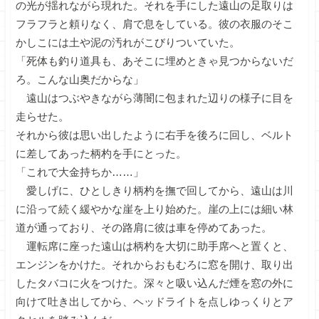
の光が揺れながら現れた。それを手にした遠山の足取りは
フラフラと頼りなく、肩で息をしている。彼の衣服のそこ
かしこには土や泥の汚れがこびりついていた。
「死体も釣り道具も、あそこに埋めときゃ見つからないだ
ろ。こんな山奥だからな」
遠山はつぶやきながら薄闇に包まれた辺りの様子に目を
走らせた。
それから彼は思い出したように右手を後ろに回し、ベルト
に差してあった柄杓を手にとった。
「これで大金持ちか……」
愛しげに、ひとしきり柄杓を撫で回してから、遠山は川
に沿って続く緩やかな崖を上り始めた。崖の上には細い林
道が通っており、その路肩に彼は車を停めてあった。
運転席に座った遠山は柄杓を大切に助手席へと置くと、
エンジンをかけた。それからおもむろに窓を開け、取り出
したタバコに火をつけた。深々と吸い込んだ煙を窓の外に
向けて吐き出してから、ヘッドライトを点しゆっくりとア