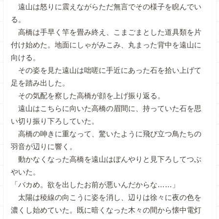
遠山は怒りに震えながらただ無言でその様子を睨んでい
る。
高橋は手早く竿を畳み終え、こまごまとした道具類を片
付け始めた。地面にしゃがみこみ、丸まった背中を遠山に
向ける。
その姿を見た遠山は咄嗟に手近にあった石を拾い上げて
足を踏み出した。
その気配を察した高橋が顔を上げ振り返る。
遠山はこちらに向いた高橋の眉間に、持っていた石を思
い切り振り下ろしていた。
高橋の呻きに重なって、驚いたように飛び立つ鳥たちの
羽音が辺りに響く。
動かなくなった高橋を遠山はぼんやりと見下ろしてつぶ
やいた。
「バカめ。欲を出したお前が悪いんだからな……」
太陽は稜線の向こうに姿を消し、辺りは徐々に夜の色を
濃くし始めていた。既に暗くなった木々の間から懐中電灯