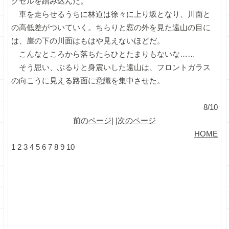
クセルを踏み込んだ。
車を走らせるうちに林道は徐々に上り坂となり、川面と
の高低差がついていく。ちらりと窓の外を見た遠山の目に
は、崖の下の川面はもはや見えないほどだ。
こんなところから落ちたらひとたまりもないな……
そう思い、ぶるりと身震いした遠山は、フロントガラス
の向こうに見える路面に意識を集中させた。
8/10
前のページ
| |
次のページ
HOME
1
2
3
4
5
6
7
8
9
10