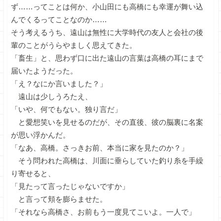
ず……ってことは何か、小山田にも高橋にも幸運が舞い込
んでくるってことなのか……
そう考えるうち、遠山は無性に大学時代の友人と会社の後
輩のことがうらやましく思えてきた。
「畜生」と、思わず口に出た遠山の言葉は高橋の耳にまで
届いたようだった。
「え？なにか言いました？」
遠山は少しうろたえ、
「いや、何でもない。独り言だ」
と愛想笑いを見せるのだが、その直後、彼の脳裏に名案
が思い浮かんだ。
「なあ、高橋。さっきお前、本当に家を見たのか？」
そう問われた高橋は、川面に垂らしていた釣り糸を手繰
り寄せると、
「見たって言ったじゃないですか」
と言って頬を膨らませた。
「それなら高橋さ、お前もう一度見てこいよ。一人で」