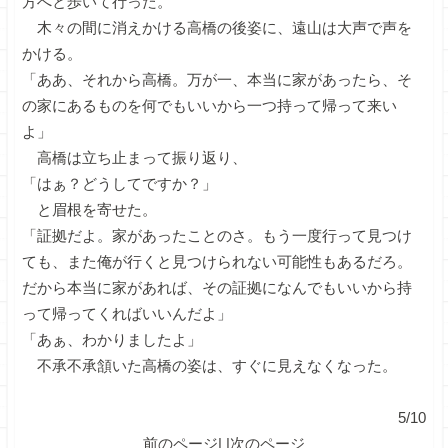
方へと歩いて行った。
木々の間に消えかける高橋の後姿に、遠山は大声で声を
かける。
「ああ、それから高橋。万が一、本当に家があったら、そ
の家にあるものを何でもいいから一つ持って帰って来い
よ」
高橋は立ち止まって振り返り、
「はぁ？どうしてですか？」
と眉根を寄せた。
「証拠だよ。家があったことのさ。もう一度行って見つけ
ても、また俺が行くと見つけられない可能性もあるだろ。
だから本当に家があれば、その証拠になんでもいいから持
って帰ってくればいいんだよ」
「あぁ、わかりましたよ」
不承不承頷いた高橋の姿は、すぐに見えなくなった。
5/10
前のページ
| |
次のページ