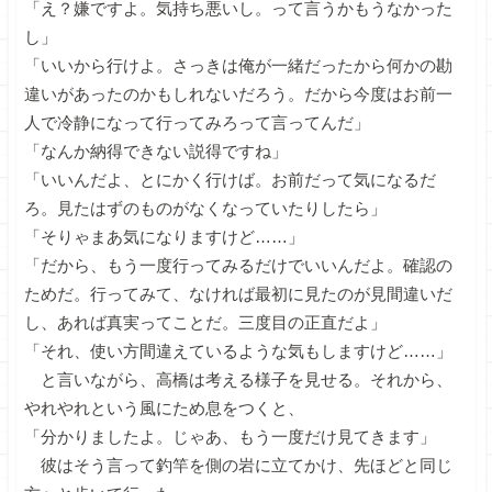
「え？嫌ですよ。気持ち悪いし。って言うかもうなかった
し」
「いいから行けよ。さっきは俺が一緒だったから何かの勘
違いがあったのかもしれないだろう。だから今度はお前一
人で冷静になって行ってみろって言ってんだ」
「なんか納得できない説得ですね」
「いいんだよ、とにかく行けば。お前だって気になるだ
ろ。見たはずのものがなくなっていたりしたら」
「そりゃまあ気になりますけど……」
「だから、もう一度行ってみるだけでいいんだよ。確認の
ためだ。行ってみて、なければ最初に見たのが見間違いだ
し、あれば真実ってことだ。三度目の正直だよ」
「それ、使い方間違えているような気もしますけど……」
と言いながら、高橋は考える様子を見せる。それから、
やれやれという風にため息をつくと、
「分かりましたよ。じゃあ、もう一度だけ見てきます」
彼はそう言って釣竿を側の岩に立てかけ、先ほどと同じ