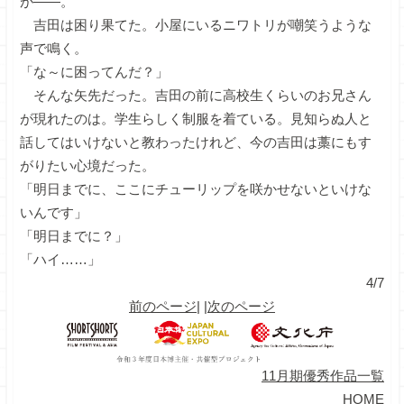
が――。
吉田は困り果てた。小屋にいるニワトリが嘲笑うような
声で鳴く。
「な～に困ってんだ？」
そんな矢先だった。吉田の前に高校生くらいのお兄さん
が現れたのは。学生らしく制服を着ている。見知らぬ人と
話してはいけないと教わったけれど、今の吉田は藁にもす
がりたい心境だった。
「明日までに、ここにチューリップを咲かせないといけな
いんです」
「明日までに？」
「ハイ……」
4/7
前のページ
| |
次のページ
11月期優秀作品一覧
HOME