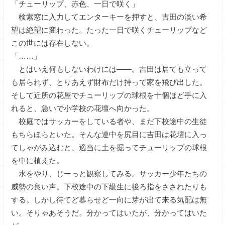
「チューリップ、赤色、一日で咲く」
検索窓に入力してエンターキーを押すと、吉田の淡い希
望は絶望に変わった。たった一日で咲くチューリップなど
この世には存在しない。
「……」
とはいえ何もしないわけには――。吉田は居ても立って
も居られず、とりあえず財布だけ持って家を飛び出した。
そして近所の花屋でチューリップの球根を十個ほど手に入
れると、急いで小学校の花壇へ向かった。
校庭ではサッカーをしている者や、まだ下校途中の生徒
もちらほらといた。そんな連中を尻目に吉田は花壇に入っ
てしゃがみ込むと、適当に土を掘ってチューリップの球根
を中に植えた。
水をやり、じーっと観察してみる。サッカー少年たちの
威勢の良い声。下校途中の下級生に後ろ指をさされたりも
する。しかし待てど暮らせど一向に芽が出て来る気配は無
い。そりゃあそうだ。分かってはいたが、分かってはいた