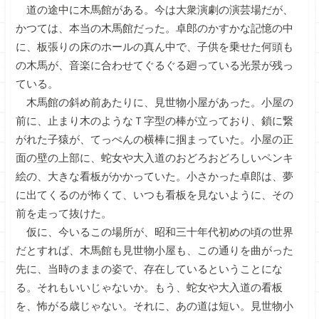
道の途中に木馬館がある。今は大衆演劇の演芸場だが、
かつては、本当の木馬館だった。卓郎のかすかな記憶の中
に、板張りの床のホールの真ん中で、子供を乗せた何頭も
の木馬が、音楽に合わせてぐるぐる廻っている光景が残っ
ている。
木馬館の斜め前あたりに、見世物小屋があった。小屋の
前に、止まり木のようなＴ字型の棒が立っており、鎖に繋
がれた子猿が、てっぺんの横棒に掴まっていた。小屋の正
面の壁の上部に、蛇女や大入道のおどろおどろしいペンキ
絵の、大きな看板がかかっていた。小さかった卓郎は、夢
に出てくるのが怖くて、いつも看板を見ないように、その
前を走って抜けた。
仮に、今いるこの場所が、昭和三十年代初めの頃の世界
だとすれば、木馬館も見世物小屋も、この通りを曲がった
先に、当時のままの姿で、存在しているということにな
る。それもいいじゃないか。もう、蛇女や大入道の看板
を、怖がる歳じゃない。それに、あの道は短い。見世物小