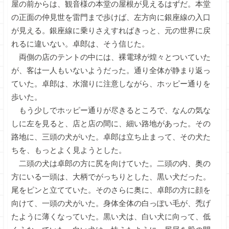
屋の前からは、観音様の本堂の屋根が見えるはずだ。本堂
の正面の仲見世を雷門まで歩けば、左方向に銀座線の入口
が見える。銀座線に乗りさえすればきっと、元の世界に戻
れるに違いない。卓郎は、そう信じた。
両側の店のテントの中には、裸電球が煌々とついていた
が、客は一人もいないようだった。通り全体が静まり返っ
ていた。卓郎は、水溜りに注意しながら、ホッピー通りを
歩いた。
もう少しでホッピー通りが尽きるところで、なんの気な
しに左を見ると、店と店の間に、細い路地があった。その
路地に、三頭の犬がいた。卓郎は立ち止まって、その犬た
ちを、もっとよく見ようとした。
二頭の犬は卓郎の方に尻を向けていた。二頭の内、奥の
方にいる一頭は、大柄でがっちりとした、黒い犬だった。
尾をピンと立てていた。そのさらに奥に、卓郎の方に顔を
向けて、一頭の犬がいた。身体全体の白っぽい毛が、禿げ
たように薄くなっていた。黒い犬は、白い犬に向って、低