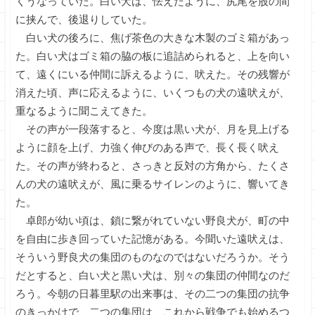
くうなっていた。白い犬は、怯えたように、尻尾を股の間
に挟んで、後退りしていた。
白い犬の後ろに、焦げ茶色の大きな木製のゴミ箱があっ
た。白い犬はゴミ箱の脇の板に追詰められると、上を向い
て、遠くにいる仲間に訴えるように、吠えた。その残響が
消えた頃、声に応えるように、いくつもの犬の遠吠えが、
重なるように聞こえてきた。
その声が一段落すると、今度は黒い犬が、月を見上げる
ように顔を上げ、力強く伸びのある声で、長く長く吠え
た。その声が終わると、さっきと反対の方角から、たくさ
んの犬の遠吠えが、風に乗るサイレンのように、響いてき
た。
卓郎が幼い頃は、鎖に繋がれていない野良犬が、町の中
を自由に歩き回っていた記憶がある。今聞いた遠吠えは、
そういう野良犬の集団のものなのではないだろうか。そう
だとすると、白い犬と黒い犬は、別々の集団の仲間なのだ
ろう。今朝の日暮里駅の出来事は、その二つの集団の抗争
のきっかけで、二つの集団は、これから戦争でも始めるつ