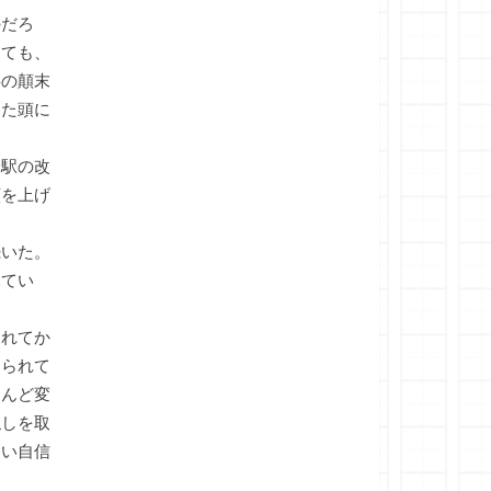
のだろ
しても、
事の顛末
った頭に
駅の改
顔を上げ
いた。
見てい
れてか
えられて
とんど変
隠しを取
しい自信