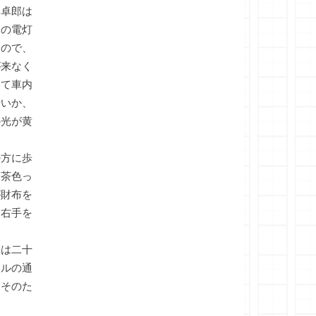
卓郎は
内の電灯
なので、
が来なく
いて車内
せいか、
の光が黄
方に歩
に茶色っ
が財布を
に右手を
は二十
トルの通
。そのた