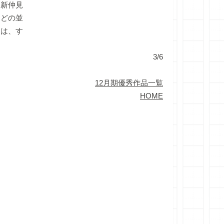
新仲見
などの並
ーは、す
3/6
12月期優秀作品一覧
HOME