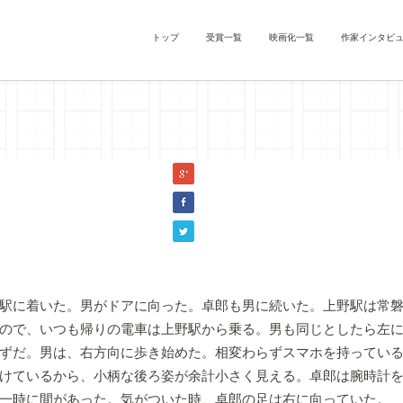
トップ
受賞一覧
映画化一覧
作家インタビ
男』矢澤準二（『猫町』萩原朔太郎）
駅に着いた。男がドアに向った。卓郎も男に続いた。上野駅は常磐
ので、いつも帰りの電車は上野駅から乗る。男も同じとしたら左
ずだ。男は、右方向に歩き始めた。相変わらずスマホを持ってい
けているから、小柄な後ろ姿が余計小さく見える。卓郎は腕時計
一時に間があった。気がついた時、卓郎の足は右に向っていた。