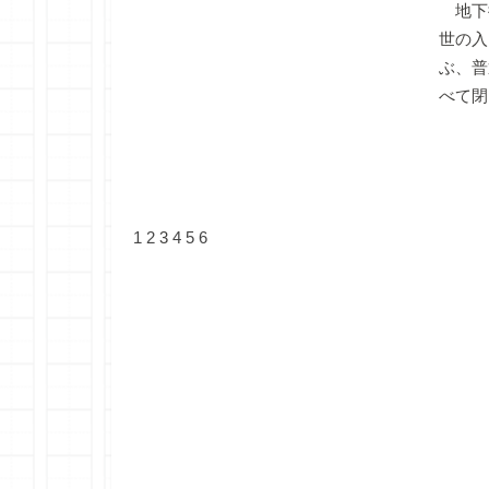
地下
世の入
ぶ、普
べて閉
1
2
3
4
5
6