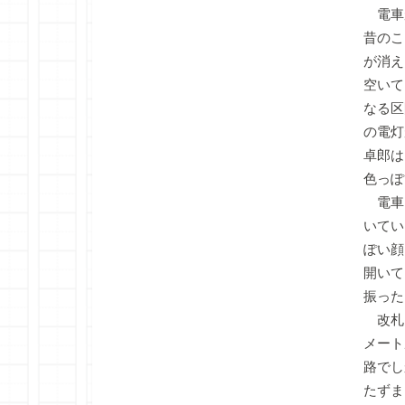
電車
昔のこ
が消え
空いて
なる区
の電灯
卓郎は
色っぽ
電車
いてい
ぽい顔
開いて
振った
改札
メート
路でし
たずま