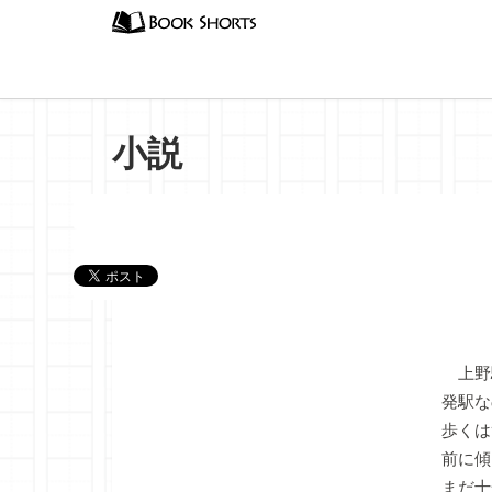
小説
『笑う
上野
発駅な
歩くは
前に傾
まだ十