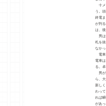
十メ
う。頭
終電ま
が判る
は、後
男は
札を抜
なかっ
電車
電車は
る。卓
男が
ら、大
新しく
わって
れば瞬
があっ