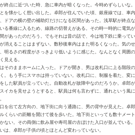
が終点に近づいた時、急に車内が暗くなった。今時めずらしいな。
とを懐かしく想い出した。卓郎が住んでいた頃、銀座線では、車
、ドアの横の壁の補助灯だけになる区間があった。浅草駅が終点
いる番線に入るため、線路の切替えがある。その時一時的に電気
間があったのだろう。でもそれは昔の話で、今は地下鉄に乗って
が消えることはまずない。数秒後車内はまた明るくなった。気の
、明るさの程度がさっきより低いように感じた。なんとなく周囲
く見える。
はそのままホームに入った。ドアが開き、男は改札口に上る階段の
く。もう手にスマホは持っていない。改札口に、制服を着た、変
をした駅員が立っていた。自動改札が故障中なのだろうか。卓郎
スイカを見せようとすると、駅員は何も言わずに、通れという風
。
口を出て左方向の、地下街に向う通路に、男の背中が見えた。卓郎
ルくらいの距離を開けて後を歩いた。地下街といっても数十メー
かない。その両側に飲み屋や寿司屋の古ぼけた入口が並んでいる
いは、卓郎が子供の頃とほとんど変わっていない。