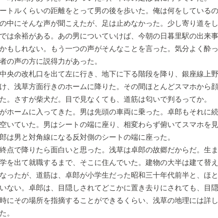
ートルくらいの距離をとって男の後を歩いた。俺は何をしている
の中にそんな声が聞こえたが、足は止めなかった。少し寄り道を
では余裕がある。あの男についていけば、今朝の日暮里駅の出来
かもしれない。もう一つの声がそんなことを言った。気分よく酔
者の声の方に説得力があった。
中央の改札口を出て左に行き、地下に下る階段を降り、銀座線上野
け、浅草方面行きのホームに降りた。その間ほとんどスマホから
た。さすが柴犬だ。目で見なくても、道筋は匂いで判るってか。
がホームに入ってきた。男は先頭の車両に乗った。卓郎もそれに続
空いていた。男はシートの端に座り、相変わらず俯いてスマホを
郎は男と対角線になる反対側のシートの端に座った。
終点で降りたら面白いと思った。浅草は卓郎の故郷だからだ。生ま
学を出て就職するまで、そこに住んでいた。建物の大半は建て替
なったが、道筋は、卓郎が小学生だった昭和三十年代前半と、ほ
いない。卓郎は、目隠しされてどこかに置き去りにされても、目
時にその場所を指摘することができるくらい、浅草の地理には詳
た。