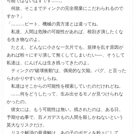
可能ではないはずです……。
何故、そこまでティンクの完全廃棄にこだわられるので
すか？」
「………ピート、機械の貴方達とは違ってね。
私達、人間は危険の可能性があれば、根刮ぎ潰したくな
る生き物なのよ。
たとえ、どんなに小さな一欠片でも、規律を乱す原因が
あれば粉々にすり潰して無くしてしまいたい—-、そうして
私達は、にんげんは生き残ってきたのよ。
ティンクの“破壊衝動”は、偶発的な欠陥。バグ、と言った
らわかりやすいかしらね。
私達はそこからの可能性を模索していたのだけれどね。
……何をどうしたって、生み出せるモノが見つけられな
かったの。
彼女には、もう可能性は無い。残されたのは、ある日、
予期せぬ事で、百メガデスもの人間を殺しかねないという
莫大なリスクだけ。
リスク解消の最適解は、あの子のボディを粉々にして、