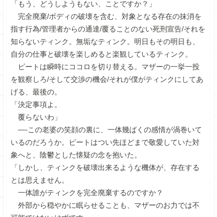
「もう、どうしようもない、ことですか？」
完全廃棄/ボディの破壊を含む、対象となる存在の抹消を
指す行為/管理者からの通達/覆ることのない死刑宣告/それを
知らないティンク。無垢なティンク。明日もその明日も、
自分の仕事と破壊を楽しめると楽観しているティンク。
ピートは瞬時にココロを切り替える。マザーの一挙一投
を観察しろ/そして交渉の機会/それが僕がティンクにしてあ
げる、最後の。
「決定事項よ。
覆らないわ」
—-この老婆の笑顔の裏に、一体幾ばくの感情が渦巻いて
いるのだろうか。ピートはつい先ほどまで敬愛していた対
象へと、陰鬱とした懐疑の念を抱いた。
「しかし、ティンクを破壊出来るような機体が、存在する
とは思えません。
一体誰がティンクを完全廃棄するのですか？
外部から穏やかに眠らせることも、マザーのお力では不