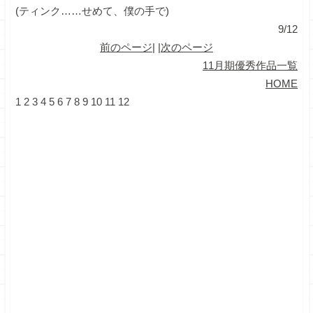
(ティンク……せめて、僕の手で)
9/12
前のページ
| |
次のページ
11月期優秀作品一覧
HOME
1
2
3
4
5
6
7
8
9
10
11
12