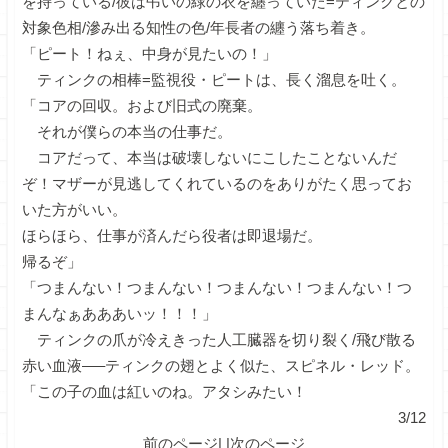
を持っている/彼は弔いの緑の衣を纏っていた=ティンクとの
対象色相/滲み出る知性の色/年長者の纏う落ち着き。
「ピート！ねぇ、中身が見たいの！」
ティンクの相棒=監視役・ピートは、長く溜息を吐く。
「コアの回収。および旧式の廃棄。
それが僕らの本当の仕事だ。
コアだって、本当は破壊しないにこしたことないんだ
ぞ！マザーが見逃してくれているのをありがたく思ってお
いた方がいい。
ほらほら、仕事が済んだら役者は即退場だ。
帰るぞ」
「つまんない！つまんない！つまんない！つまんない！つ
まんなぁあああいッ！！！」
ティンクの爪が冷えきった人工臓器を切り裂く/飛び散る
赤い血液—–ティンクの翅とよく似た、スピネル・レッド。
「この子の血は紅いのね。アタシみたい！
3/12
前のページ
| |
次のページ