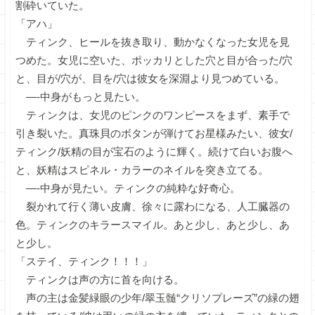
割砕いていた。
「アハ」
ティンク、ヒールを抜き取り、動かなくなった女児を見
つめた。女児に空いた、ポッカリとした穴と目が合った/穴
と、目が/穴が、目を/穴は彼女を深淵より見つめている。
—-中身がもっと見たい。
ティンクは、女児のピンクのワンピースをまず、素手で
引き裂いた。真珠貝のボタンが弾けてお星様みたい、彼女/
ティンク/妖精の目が宝石のように輝く。続けて白いお腹へ
と、妖精はスピネル・カラーのネイルを突き立てる。
—-中身が見たい。ティンクの純粋な好奇心。
裂かれて行く薄い皮膚、徐々に露わになる、人工臓器の
色。ティンクのキラースマイル。あと少し、あと少し、あ
と少し。
「ステイ、ティンク！！！」
ティンクは声の方に首を向ける。
声の主は金髪緑眼の少年/翠玉髄“クリソプレーズ”の緑の翅