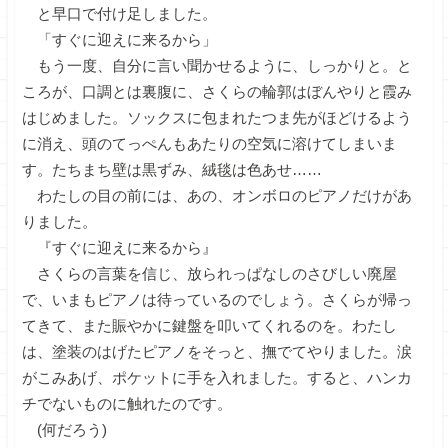
と早口で付け足しました。
「すぐに迎えに来るから」
もう一度、自分に言い聞かせるように、しっかりと。と
ころが、口調とは裏腹に、さくらの輪郭はぼんやりと霞み
はじめました。ソックスに包まれたつま先がほどけるよう
に消え、頭のてっぺんもあたりの空気に溶けてしまいま
す。たちまち壁は黒ずみ、絨毯は色あせ……
わたしの目の前には、あの、オンボロのピアノだけがあ
りました。
『すぐに迎えに来るから』
さくらの言葉を信じ、放られっぱなしのさびしい廃屋
で、いまもピアノは待っているのでしょう。さくらが帰っ
てきて、また賑やかに鍵盤を叩いてくれるのを。わたし
は、塗装のはげたピアノをそっと、撫でてやりました。涙
がこみあげ、ポケットに手を入れました。すると、ハンカ
チでないものに触れたのです。
(何だろう)