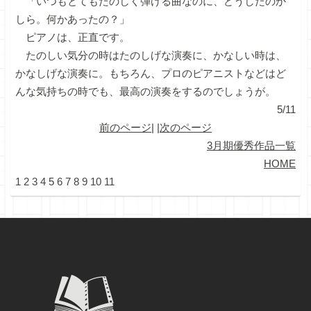
「いつもとてもたのしく弾ける曲なのに、どうしたのか
しら。何かあったの？」
ピアノは、正直です。
たのしい気分の時はたのしげな演奏に、かなしい時は、
かなしげな演奏に。もちろん、プロのピアニストなどはど
んな気持ちの時でも、最高の演奏をするのでしょうが。
5/11
前のページ
| |
次のページ
3月期優秀作品一覧
HOME
1
2
3
4
5
6
7
8
9
10
11