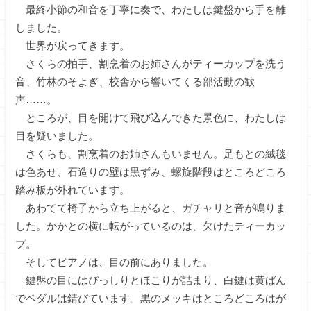
最終小節の和音を丁寧に奏で、わたしは鍵盤から手を離
しました。
世界が戻ってきます。
さくらの拍手、割烹着のお姉さんがティーカップを洗う
音、竹林のそよぎ、校舎から響いてくる部活動の歓
声……。
ところが、目を開けて飛び込んできた景色に、わたしは
目を疑いました。
さくらも、割烹着のお姉さんもいません。足もとの絨毯
は色あせ、石造りの壁は黒ずみ、螺旋階段はところどころ
踏み板が外れています。
あわてて椅子から立ち上がると、ガチャリと音が鳴りま
した。かかとの横に転がっているのは、欠けたティーカッ
プ。
そしてピアノは、目の前にありました。
鍵盤の目にはびっしりとほこりが詰まり、白鍵は黄ばん
でペダルは錆びています。黒のメッキはところどころはが