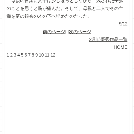
母親の言葉に兵十は少しほっとしながら、残された子狐
のことを思うと胸が痛んだ。そして、母親と二人でその亡
骸を庭の銀杏の木の下へ埋めたのだった。
9/12
前のページ
| |
次のページ
2月期優秀作品一覧
HOME
1
2
3
4
5
6
7
8
9
10
11
12