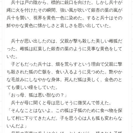
兵十は戸の陰から、標的に銃口を向けた。しかし兵十が
縄に火を付けたその瞬間、強い風が吹いて銀杏の葉の嵐が
兵十を襲い、視界を黄色一色に染めた。すると兵十はその
鮮やかな黄色に懐かしさと哀しさを思い出していた。
兵十が思い出したのは、父親が撃ち殺した美しい雌狐だ
った。雌狐は紅葉した銀杏の葉のように見事な黄色をして
いた。
子どもだった兵十は、畑を荒らすという理由で父親に撃
ち殺された狐の亡骸を、食い入るように見つめた。艶やか
な毛並みにしなやかな身体。死んだ狐は美しく、金色のと
ても優しい瞳をしていた。
「おっ母、狐は悪い獣なの？」
兵十が母に聞くと母は悲しそうに微笑んで答えた。
「そんなことはないよ。この狐は子狐のために食べ物を探
して村に下りてきたんだ。子を思う心は人も狐も変わらな
いんだよ」