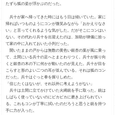
たずら狐の姿が浮かぶのだった。
兵十が家へ帰ってきた時にはもう日は傾いていた。家に
帰ればいつものようにコンが微笑みながら「おかえりなさ
い」と言ってくれるような気がした。だがそこにコンはい
ない。その代わり兵十を出迎えたのは、加助が律儀に拾っ
て家の中に入れておいた小判だった。
開いたままの戸からは無数の黄色い銀杏の葉が風に乗っ
て、土間にいる兵十の足へとまとわりつく。兵十が振り向
くと銀杏の木の下に何かが動いたのが見えた。兵十が目を
こらすと形のよい二つの耳が並んでいる。それは狐のコン
だった。兵十はぐっと拳を握りしめた。
「信じたくはないが、それ以外に考えようがない」
兵十は土間に立てかけていた火縄銃を手に取った。銃は
しばらく使っていないのにピカピカに磨き上げられてい
る。これもコンが丁寧に拭いたのだろうと思うと銃を持つ
手に力が入った。