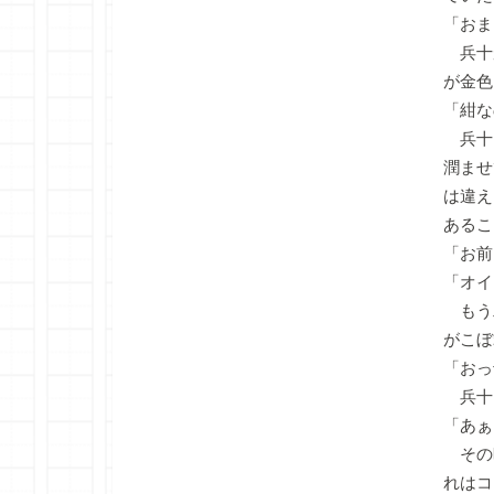
「おま
兵十
が金色
「紺な
兵十
潤ませ
は違え
あるこ
「お前
「オイ
もう
がこぼ
「おっ
兵十
「あぁ
その時
れはコ