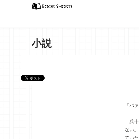
小説
『コン
「パァ
兵十
ない。
ていた