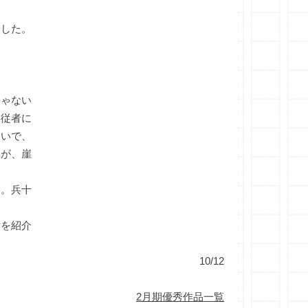
した。
。
じゃない
に従者に
たいで、
たが、崖
。兵十
女を紹介
10/12
2月期優秀作品一覧