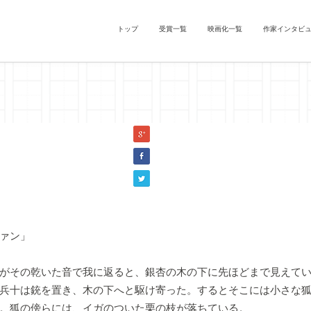
トップ
受賞一覧
映画化一覧
作家インタビ
の銀杏』鴨カモメ（『ごんぎつね』）
ァン」
がその乾いた音で我に返ると、銀杏の木の下に先ほどまで見えてい
兵十は銃を置き、木の下へと駆け寄った。するとそこには小さな
。狐の傍らには、イガのついた栗の枝が落ちている。