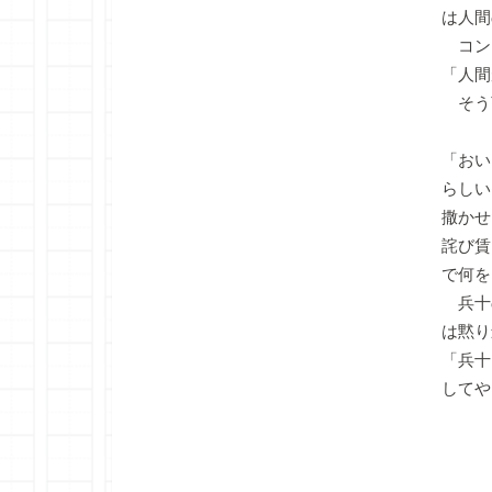
は人間
コン
「人間
そう
「おい
らしい
撒かせ
詫び賃
で何を
兵十
は黙り
「兵十
してや