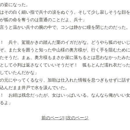
の姿になった。
はその白く細い指で兵十の涙をぬぐう。そして少し寂しそうな顔を
が狐の命を奪うのは普通のことだよ、兵十」
言うと温かい兵十の腕の中で、コンは静かに瞳を閉じたのだった
！ 兵十、駕籠かきの踏んだ栗のイガだがな。どうやら狐のせい
ぞ。また女を囲うと知った中山様の奥方様が、行く手を阻むため
たそうだ。まぁ、奥方様もまさか崖に落ちるとは思わなかったみ
として小判は返さなくていいそうだぞ！ 狐もとんだ濡れ衣だっ
していたんだかな」
の元にやってくるなり、加助は仕入れた情報を息つぎもせずに話す
込んだまま井戸で水を汲んでいた。
！ お紺は残念だったが、女はいっぱいいる。なんなら俺がいい
るよ」
前のページ
| |
次のページ