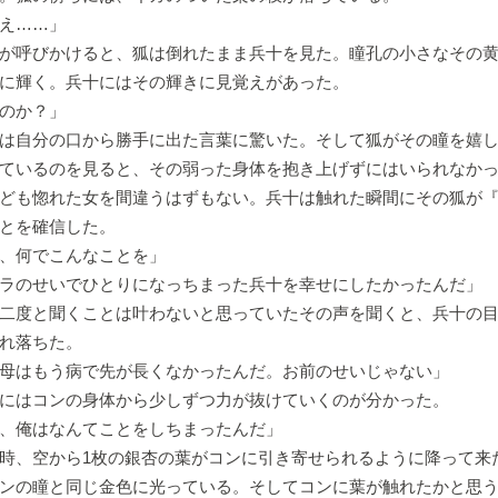
え……」
が呼びかけると、狐は倒れたまま兵十を見た。瞳孔の小さなその黄
に輝く。兵十にはその輝きに見覚えがあった。
のか？」
は自分の口から勝手に出た言葉に驚いた。そして狐がその瞳を嬉し
ているのを見ると、その弱った身体を抱き上げずにはいられなか
ども惚れた女を間違うはずもない。兵十は触れた瞬間にその狐が
とを確信した。
、何でこんなことを」
ラのせいでひとりになっちまった兵十を幸せにしたかったんだ」
二度と聞くことは叶わないと思っていたその声を聞くと、兵十の目
れ落ちた。
母はもう病で先が長くなかったんだ。お前のせいじゃない」
にはコンの身体から少しずつ力が抜けていくのが分かった。
、俺はなんてことをしちまったんだ」
、空から1枚の銀杏の葉がコンに引き寄せられるように降って来
ンの瞳と同じ金色に光っている。そしてコンに葉が触れたかと思