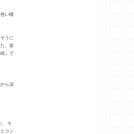
色い瞳
そうに
った。姿
『紺』で
から涙
た。そ
うとコン