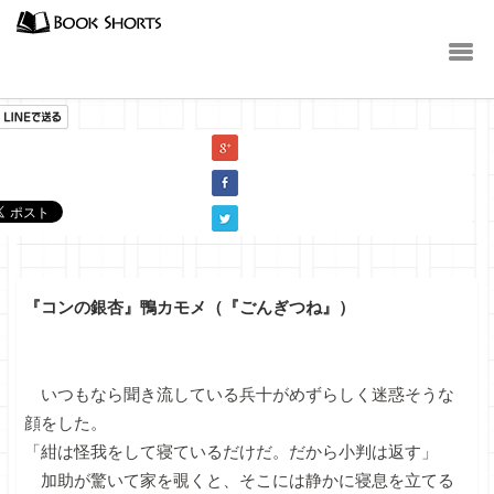
小説
『コンの銀杏』鴨カモメ（『ごんぎつね』）
いつもなら聞き流している兵十がめずらしく迷惑そうな
顔をした。
「紺は怪我をして寝ているだけだ。だから小判は返す」
加助が驚いて家を覗くと、そこには静かに寝息を立てる