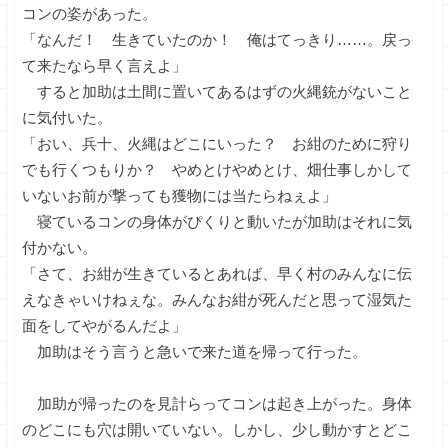
コンの姿があった。
「なんだ！ 生きていたのか！ 俺はてっきり……。戻っ
て来たなら早く言えよ」
すると加助は土間に置いてあるはずの火縄銃がないこと
に気付いた。
「おい、兵十、火縄はどこにいった？ お紺のために狩り
でも行くつもりか？ やめとけやめとけ、畑仕事しかして
いないお前が撃っても獲物には当たらねぇよ」
寝ているコンの身体がぴくりと動いたが加助はそれに気
付かない。
「さて、お紺が生きているとあれば、早く村のみんなに伝
えなきゃいけねぇな。みんなお紺が死んだと思って湿気た
面をしてやがるんだよ」
加助はそう言うと急いで来た道を帰って行った。
加助が帰ったのを見計らってコンは起き上がった。身体
のどこにも穴は開いていない。しかし、少し動かすとどこ