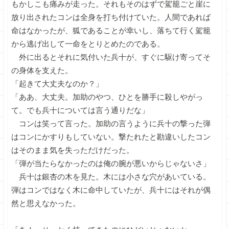
もかしこも痛みが走った。それもそのはずで駕籠ごと崖に
放り出されたコンは全身を打ち付けていた。人間であれば
命はなかったが、狐であることが幸いし、落ちて行く駕籠
から逃げ出して一命をとりとめたのである。
外に出るとそれに気付いた兵十が、すぐに駆け寄ってそ
の身体を支えた。
「起きて大丈夫なのか？」
「ああ、大丈夫。加助のやつ、ひとを勝手に殺しやがっ
て。でも兵十については言う通りだな」
コンは笑って言った。加助の言うように兵十の撃った弾
はコンにかすりもしていない。撃たれたと勘違いしたコン
はそのまま気を失っただけだった。
「弾が当たらなかったのは俺の腕が悪いからじゃないさ」
兵十は銀杏の木を見た。木には小さな穴があいている。
弾はコンではなく木に命中していたが、兵十にはそれが偶
然と思えなかった。