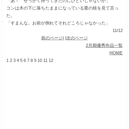
「あ！ せっかく持ってきたのにひどいじゃないか」
コンは木の下に落ちたままになっている栗の枝を見て言っ
た。
「すまんな。お前が倒れてそれどころじゃなかった」
11/12
前のページ
| |
次のページ
2月期優秀作品一覧
HOME
1
2
3
4
5
6
7
8
9
10
11
12