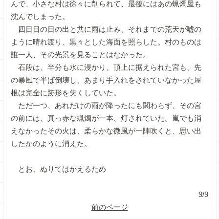
んで、小さな村は徐々に削られて、最後にはあの蝋燭屋も
沈んでしまった。
四日目の日の出と共に雨は止み、それまでの荒天が嘘の
ように晴れ渡り、黒々とした海面を照らした。村のものは
誰一人、その光景を見ることはなかった。
石段は、半分も水に浸かり、頂上に据えられた宮も、先
の暴風で半ば倒壊し、あまり手入れをされていなかった屋
根は完全に跡形を失くしていた。
ただ一つ、あれだけの雨が降ったにも関わらず、その宮
の前には、真っ赤な蝋燭が一本、灯されていた。嵐でも消
えなかったその火は、柔らかな微風が一陣吹くと、思い出
したかのように消えた。
とお、ぬりてはかえるため
9/9
前のページ