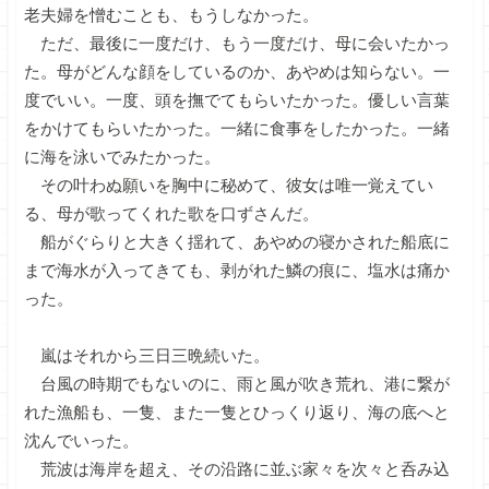
老夫婦を憎むことも、もうしなかった。
ただ、最後に一度だけ、もう一度だけ、母に会いたかっ
た。母がどんな顔をしているのか、あやめは知らない。一
度でいい。一度、頭を撫でてもらいたかった。優しい言葉
をかけてもらいたかった。一緒に食事をしたかった。一緒
に海を泳いでみたかった。
その叶わぬ願いを胸中に秘めて、彼女は唯一覚えてい
る、母が歌ってくれた歌を口ずさんだ。
船がぐらりと大きく揺れて、あやめの寝かされた船底に
まで海水が入ってきても、剥がれた鱗の痕に、塩水は痛か
った。
嵐はそれから三日三晩続いた。
台風の時期でもないのに、雨と風が吹き荒れ、港に繋が
れた漁船も、一隻、また一隻とひっくり返り、海の底へと
沈んでいった。
荒波は海岸を超え、その沿路に並ぶ家々を次々と呑み込