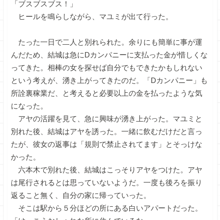
「ブスブスブス！」
ヒールを鳴らしながら、マユミが出て行った。
たった一日で二人と別れられた。余りにも簡単に事が運
んだため、結城は急にDカンパニーに支払った金が惜しくな
ってきた。相棒の女を探せば自分でもできたかもしれない
という考えが、湧き上がってきたのだ。「Dカンパニー」も
所詮裏稼業だ、と考えると必要以上の金を払ったような気
になった。
アヤの活躍を見て、急に興味が湧き上がった。マユミと
別れた後、結城はアヤを誘った。一緒に飲むだけだと言っ
たが、彼女の返事は「規則で禁止されてます」とそっけな
かった。
六本木で別れた後、結城はこっそりアヤをつけた。アヤ
は尾行されるとは思っていないようだ。一度も後ろを振り
返ること無く、自分の家に帰っていった。
そこは駅から５分ほどの所にある白いアパートだった。