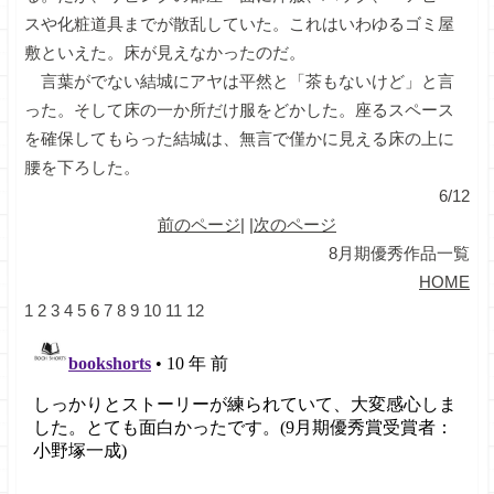
スや化粧道具までが散乱していた。これはいわゆるゴミ屋
敷といえた。床が見えなかったのだ。
言葉がでない結城にアヤは平然と「茶もないけど」と言
った。そして床の一か所だけ服をどかした。座るスペース
を確保してもらった結城は、無言で僅かに見える床の上に
腰を下ろした。
6/12
前のページ
| |
次のページ
8月期優秀作品一覧
HOME
1
2
3
4
5
6
7
8
9
10
11
12