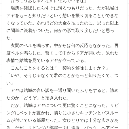
「けっこうおしゃれな所に住んでいるな」
場所を確認したらすぐに帰るつもりだった。だが結城は
アヤをもっと知りたいという想いを振り切ることができな
くなっていた。あれほどの大金を払ったのに、思った以上
に関単に決着がついた。何かの形で取り戻したいと思っ
た。
玄関のベルを鳴らす。中からは何の反応もなかった。再
度ベルを鳴らした。暫くして中からドアが開いた。呆れた
表情で結城を見ているアヤが立っている。
「こんなことをするとは！ 契約を解除しますか？」
「いや、そうじゃなくて君のことがもっと知りたくて、つ
い」
アヤは結城の言い訳を一通り聞いたふりをすると、諦め
たのか「どうぞ」と招き入れた。
だが、結城はアヤについて更に驚くことになった。リビ
ングにベットが置かれ、隣りに小さなキッチンとバスルー
ムが付いている部屋だった。女ひとりでは十分な広さがあ
る。だが、リビングの部屋一面に洋服、バック、ヘアピー