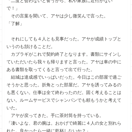
「二度と会わないと誓うから、私や家族に近付かない
で！」
その言葉を聞いて、アヤは少し微笑んで言った。
「了解」
それにしても４人とも見事だった。アヤが成績トップと
いうのも頷けることだ。
カブラギがこれで契約終了となります。書類にサインし
ていただいたら我々も帰りますと言った。アヤは車の中に
ある書類を取ってくると言って出て行った。
結城は達成感でいっぱいだった。今日はこの部屋で過ご
そうかと思った。折角とった部屋だ。アヤを誘ってみるの
も悪くない。仕事は全て終わったのだ。固く考えることは
ない。ルームサービスでシャンパンでも頼もうかと考えて
いた。
アヤが戻ってきた。手に茶封筒を持っている。
「凄いよな、君の腕は。おかげで綺麗に４人の女と別れら
れた。良かったら一緒に乾杯しないか？」