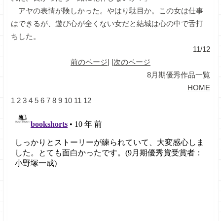
アヤの表情が険しかった。やはり駄目か。この女は仕事
はできるが、遊び心が全くない女だと結城は心の中で舌打
ちした。
11/12
前のページ
| |
次のページ
8月期優秀作品一覧
HOME
1
2
3
4
5
6
7
8
9
10
11
12