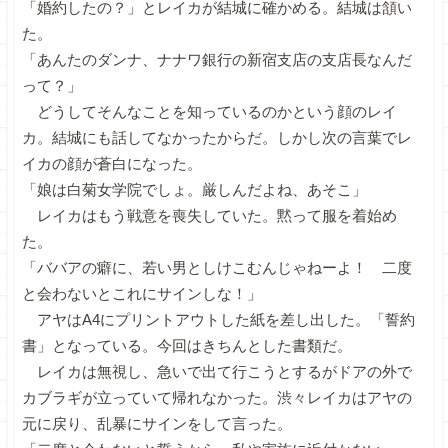
「婚約したの？」とレイカが結城に確かめる。結城は頷い
た。
「あんたのダンナ、ナナワ銀行の新宿支店の支店長なんだ
って？」
どうしてそんなことを知っているのかという顔のレイ
カ。結城にも話してなかったからだ。しかし次の言葉でレ
イカの顔が蒼白になった。
「娘は白菊女学院でしょ。厳しんだよね、あそこ」
レイカはもう戦意を喪失していた。黙って服を着始め
た。
「ババアの癖に、若い男としけこむんじゃねーよ！ 二度
と会わないとこれにサインしな！」
アヤはA4にプリントアウトした紙を差し出した。「誓約
書」となっている。今回はきちんとした書類だ。
レイカは無視し、急いで出て行こうとするがドアの外で
カブラギが立っていて帰れなかった。渋々レイカはアヤの
元に戻り、乱暴にサインをして言った。