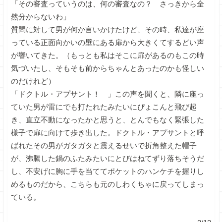
「その審査っていうのは、何の審査なの？ さっきから全
然分からないわ」
質問に対して男が何か言いかけたけど、その時、私達が座
っている正面向かいの壁にある扉から大きくてするどい声
が響いてきた。（もっとも私はそこに扉があるのもこの時
気づいたし、そもそも前からちゃんとあったのかも怪しい
のだけれど）
「ドクトル・アプサント！ 」この声を聞くと、隣に座っ
ていた男が雷にでも打たれたみたいにぴょこんと飛び起
き、直立不動になったかと思うと、とんでもなく緊張した
様子で扉に向けて歩き出した。ドクトル・アプサントと呼
ばれたその男がガタガタと震えるせいで折角整えた帽子
が、沸騰した鍋のふたみたいにとびはねてずり落ちそうだ
し、不安げに胸に手を当ててポケットのハンケチを握りし
めるものだから、こちらも元のしわくちゃに戻ってしまっ
ている。