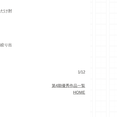
分だけ肘
な
に絞り出
1/12
第4期優秀作品一覧
HOME