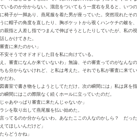
ているのか分からない。溜息をついてもう一度右を見ると、いつ
に椅子が一脚あり、燕尾服を着た男が座っていた。突然現れたそ
うに帽子の角度を直したり、胸ポケットから覗くハンケチの皴を
の親指と人差し指でつまんで伸ばそうとしたりしていたが、私の
話しかけてきた。
審査に来たのかい」
不安そうでオドオドした目を私に向けている。
え。審査になんか来ていないわ」無論、その審査ってのがなんな
ちも分からないけれど、と私は考えた。それでも私が審査に来て
かだわ。
図書室で書き物をしようとしてただけ。次の瞬間には」私は床を
の瞬間にはこの際限なく続くホールに立っていたのだ。
じゃあやっぱり審査に来たんじゃないか」
ラシを取り出して燕尾服を払い始めた。
言ってるのか分からないわ。あなたここの人なのかしら？ だっ
えてほしいんだけど」
たらどうかね」