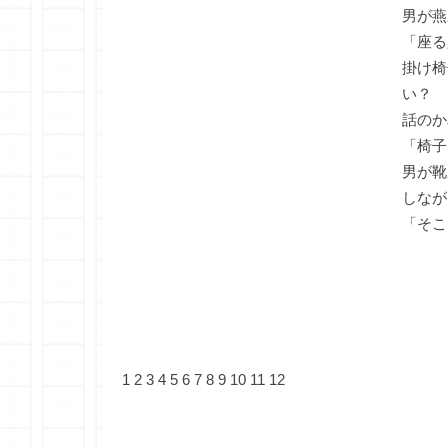
男が燕
「座る
掛け椅
い？ 
話のか
「椅子
男が靴
しなが
「そこ
1
2
3
4
5
6
7
8
9
10
11
12