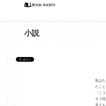
小説
『罪深
私はた
たこと
「こう
そう呟
見ても