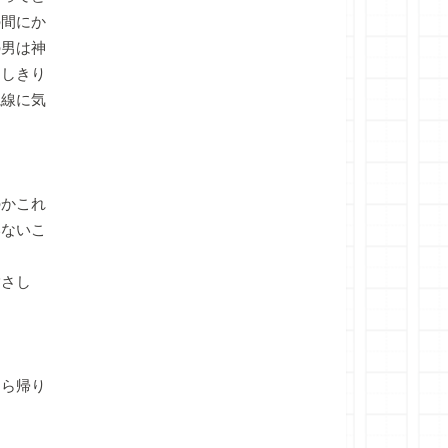
の間にか
の男は神
、しきり
視線に気
のかこれ
いないこ
指さし
たら帰り