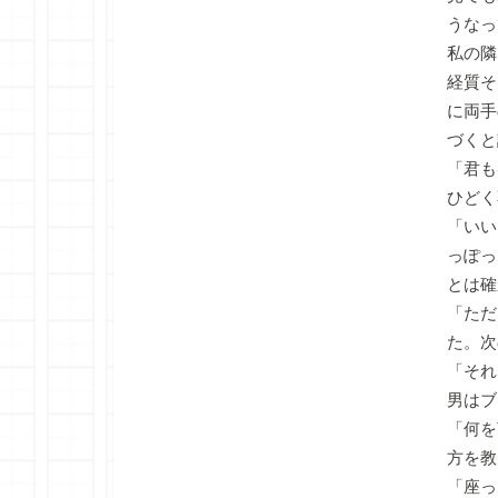
うなっ
私の隣
経質そ
に両手
づくと
「君も
ひどく
「いい
っぽっ
とは確
「ただ
た。次
「それ
男はブ
「何を
方を教
「座っ