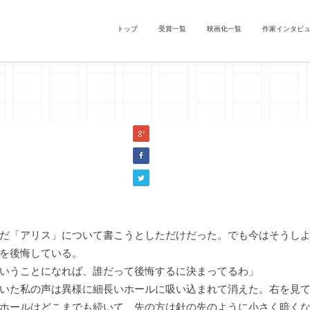
トップ
受賞一覧
映画化一覧
作家インタビ
い作家たち』楠本龍一(『不思議の国のアリス』)
だ「アリス」について書こうとしただけだった。でも今はそうし
を後悔している。
いうことになれば、誰だって後悔するに決まってるわ」
いた私の声は異様に細長いホールに吸い込まれて消えた。右を見
ホールはどこまでも続いて、先の方は針の先のように小さく暗く