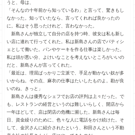
うと、母は、
「そんなの十年前から知っているわ」と言って、驚きもし
なかった。知っていたなら、言ってくれれば良かったの
に。私はそう思ったけれど、言わなかった。
新島さんが独立して自分の店を持つ時、彼女は私も新し
い店に連れて行ってくれた。私は新島さんの店でパティシ
ェとして働いた。パンやケーキを作る仕事は楽しかった。
私は頭が悪い分、よけいなことを考えないところがいいの
だと、新島さんが言ってくれた。
「最近は、理屈ばっかりご立派で、手足が動かない奴が多
いからね。その点、麻衣の仕事はたいしたものよ。勘が良
いのね、きっと」
新島さんは優秀なシェフでお店の評判は上々だった。で
も、レストランの経営というのは難しいらしく、開店から
一年ほどして、店は閉店の危機に瀕した。新島さんは毎
日、資金繰りのために、色々な人に電話をかけ続けた。そ
して、金沢さんに紹介されたという、和田さんという不動