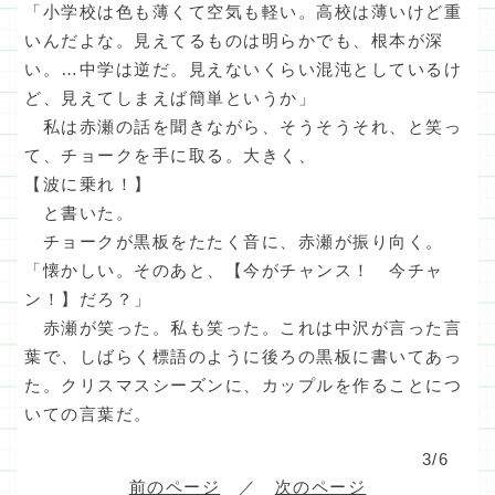
「小学校は色も薄くて空気も軽い。高校は薄いけど重
いんだよな。見えてるものは明らかでも、根本が深
い。…中学は逆だ。見えないくらい混沌としているけ
ど、見えてしまえば簡単というか」
私は赤瀬の話を聞きながら、そうそうそれ、と笑っ
て、チョークを手に取る。大きく、
【波に乗れ！】
と書いた。
チョークが黒板をたたく音に、赤瀬が振り向く。
「懐かしい。そのあと、【今がチャンス！ 今チャ
ン！】だろ？」
赤瀬が笑った。私も笑った。これは中沢が言った言
葉で、しばらく標語のように後ろの黒板に書いてあっ
た。クリスマスシーズンに、カップルを作ることにつ
いての言葉だ。
3/6
前のページ
／
次のページ