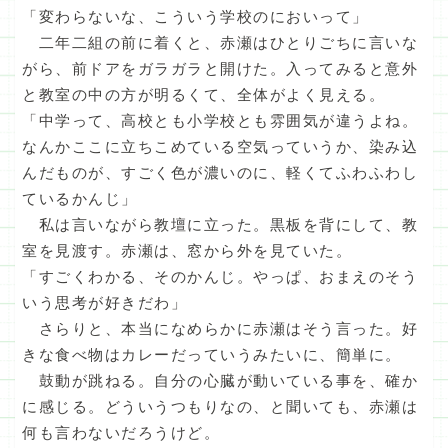
「変わらないな、こういう学校のにおいって」
二年二組の前に着くと、赤瀬はひとりごちに言いな
がら、前ドアをガラガラと開けた。入ってみると意外
と教室の中の方が明るくて、全体がよく見える。
「中学って、高校とも小学校とも雰囲気が違うよね。
なんかここに立ちこめている空気っていうか、染み込
んだものが、すごく色が濃いのに、軽くてふわふわし
ているかんじ」
私は言いながら教壇に立った。黒板を背にして、教
室を見渡す。赤瀬は、窓から外を見ていた。
「すごくわかる、そのかんじ。やっぱ、おまえのそう
いう思考が好きだわ」
さらりと、本当になめらかに赤瀬はそう言った。好
きな食べ物はカレーだっていうみたいに、簡単に。
鼓動が跳ねる。自分の心臓が動いている事を、確か
に感じる。どういうつもりなの、と聞いても、赤瀬は
何も言わないだろうけど。