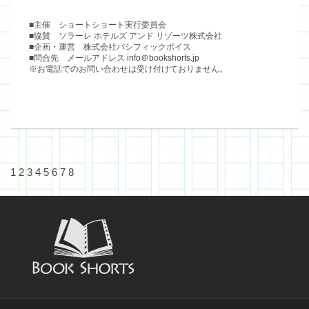
■主催 ショートショート実行委員会
■協賛 ソラーレ ホテルズ アンド リゾーツ株式会社
■企画・運営 株式会社パシフィックボイス
■問合先 メールアドレス
info＠bookshorts.jp
※お電話でのお問い合わせは受け付けておりません。
1
2
3
4
5
6
7
8