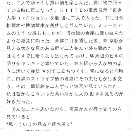
た。二人でゆっくり買い物を楽しんだ。買い物で回っ
ている時に気になった、ＫＩＴＴＥの常設展示「東京
大学コレクション」を最 後に二人で入った。中には骨
格標本や博物標本が所狭しと並んでいた。ミュージア
ムのよう な感じもしたが、博物館の倉庫に迷い込んだ
ような感覚に陥った。全体に目を通した後、東 京駅が
見える大きな窓のある所で二人並んで外を眺めた。外
はもうすでに暗くなりはじめて おり、駅周辺のビルの
明りがキラキラと輝いていた。東京駅から人が虫のよ
うに沸いて赤信 号の前に立ちつくす。青になると同時
に、白黒のストライプ柄の道路にその虫たちが行き交
う。その一部始終を二人ずっと無言で見ていられた。
私は昔からこういった高い所から人の 動きを見るのが
好きだった。
そんなことを思いながら、何度か人が行き交うのを
見ていると、
“私こういうの見ると落ち着く”