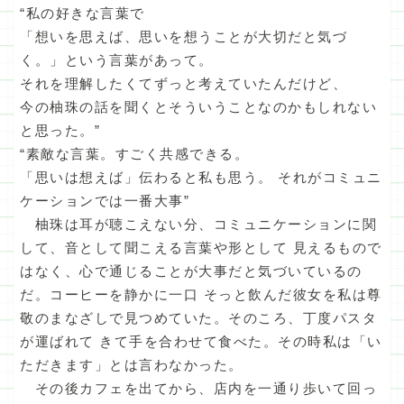
“私の好きな言葉で
「想いを思えば、思いを想うことが大切だと気づ
く。」という言葉があって。
それを理解したくてずっと考えていたんだけど、
今の柚珠の話を聞くとそういうことなのかもしれない
と思った。”
“素敵な言葉。すごく共感できる。
「思いは想えば」伝わると私も思う。 それがコミュニ
ケーションでは一番大事”
柚珠は耳が聴こえない分、コミュニケーションに関
して、音として聞こえる言葉や形として 見えるもので
はなく、心で通じることが大事だと気づいているの
だ。コーヒーを静かに一口 そっと飲んだ彼女を私は尊
敬のまなざしで見つめていた。そのころ、丁度パスタ
が運ばれて きて手を合わせて食べた。その時私は「い
ただきます」とは言わなかった。
その後カフェを出てから、店内を一通り歩いて回っ