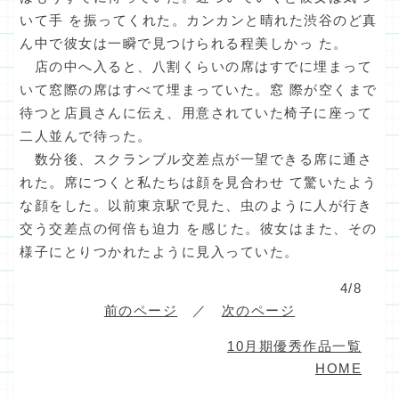
いて手 を振ってくれた。カンカンと晴れた渋谷のど真
ん中で彼女は一瞬で見つけられる程美しかっ た。
店の中へ入ると、八割くらいの席はすでに埋まって
いて窓際の席はすべて埋まっていた。窓 際が空くまで
待つと店員さんに伝え、用意されていた椅子に座って
二人並んで待った。
数分後、スクランブル交差点が一望できる席に通さ
れた。席につくと私たちは顔を見合わせ て驚いたよう
な顔をした。以前東京駅で見た、虫のように人が行き
交う交差点の何倍も迫力 を感じた。彼女はまた、その
様子にとりつかれたように見入っていた。
4/8
前のページ
／
次のページ
10月期優秀作品一覧
HOME