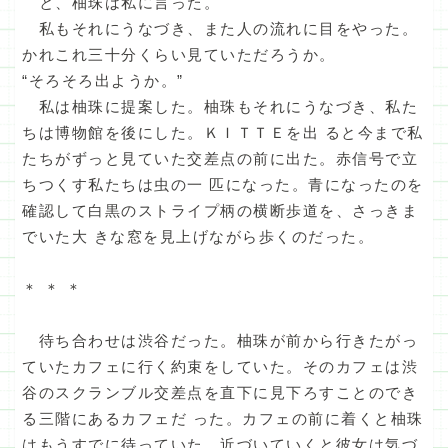
と、柚珠は私に言った。
私もそれにうなづき、また人の流れに目をやった。
かれこれ三十分くらい見ていただろうか。
“そろそろ出ようか。”
私は柚珠に提案した。柚珠もそれにうなづき、私た
ちは博物館を後にした。ＫＩＴＴＥを出 ると今まで私
たちがずっと見ていた交差点の前に出た。赤信号で立
ちつくす私たちは虫の一 匹になった。青になったのを
確認して白黒のストライプ柄の横断歩道を、さっきま
でいた大 きな窓を見上げながら歩くのだった。
＊ ＊ ＊
待ち合わせは渋谷だった。柚珠が前から行きたがっ
ていたカフェに行く約束をしていた。そのカフェは渋
谷のスクランブル交差点を直下に見下ろすことのでき
る三階にあるカフェだ った。カフェの前に着くと柚珠
はもうすでに待っていた。近づいていくと彼女は気づ