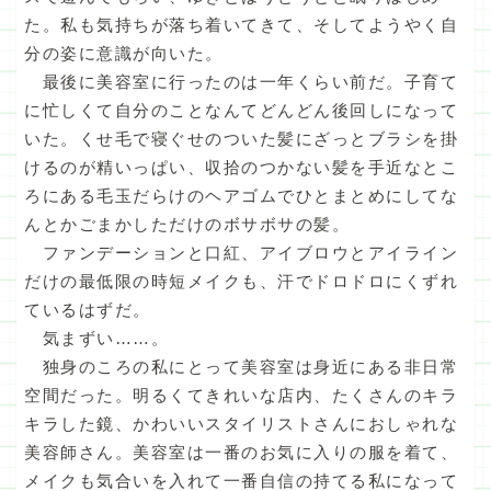
た。私も気持ちが落ち着いてきて、そしてようやく自
分の姿に意識が向いた。
最後に美容室に行ったのは一年くらい前だ。子育て
に忙しくて自分のことなんてどんどん後回しになって
いた。くせ毛で寝ぐせのついた髪にざっとブラシを掛
けるのが精いっぱい、収拾のつかない髪を手近なとこ
ろにある毛玉だらけのヘアゴムでひとまとめにしてな
んとかごまかしただけのボサボサの髪。
ファンデーションと口紅、アイブロウとアイライン
だけの最低限の時短メイクも、汗でドロドロにくずれ
ているはずだ。
気まずい……。
独身のころの私にとって美容室は身近にある非日常
空間だった。明るくてきれいな店内、たくさんのキラ
キラした鏡、かわいいスタイリストさんにおしゃれな
美容師さん。美容室は一番のお気に入りの服を着て、
メイクも気合いを入れて一番自信の持てる私になって