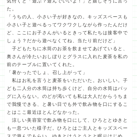
気付くと「遊ぶ？遊んでいいよ！」と嬉しそうに言っ
た。
「うちの人、小さい子が好きなの。キッズスペースも
小さい子と遊べるってワクワクしながら作ったんだけ
ど、ここにお子さんがいるときって私たちは接客中で
しょう？だから遊べなくてね、当たり前だけど」
子どもたちに水筒のお茶を飲ませてあげていると、
奥さんが冷たいおしぼりとグラスに入れた麦茶を私の
前のテーブルに置いてくれた。
「暑かったでしょ、召し上がって」
私はお礼を言うと麦茶をいただいた。おいしい。子
ども二人分の水筒は持ち歩くけど、自分の水筒はバッ
グに入らない。のどが渇いても私は大人だからうちま
で我慢できる、と暑い日でも外で飲み物を口にするこ
とはここ最近ほとんどなかった。
涼しい美容室で飲み物を口にして、ひろととゆきと
も一息ついた様子だ。ひろとはご主人とキッズスペー
スで遊んでもらい、ゆきとはうとうとと眠りはじめ