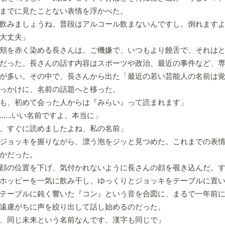
までに見たことない表情を浮かべた。
飲みましょうね、普段はアルコール飲まないんですし。倒れます
大丈夫」
頬を赤く染める長さんは、ご機嫌で、いつもより饒舌で、それはと
だった。長さんの話す内容はスポーツや政治、最近の事件など、
が多い。その中で、長さんから出た「最近の若い芸能人の名前は
っかけに、名前の話題へと移った。
も、初めて会った人からは『みらい』って読まれます」
……いい名前ですよ、本当に」
、すぐに読めましたよね、私の名前」
ジョッキを握りながら、漂う泡をジッと見つめた。これまでの表情
かだった。
顔の位置を下げ、気付かれないように長さんの顔を覗き込んだ。す
ホッピーを一気に飲み干し、ゆっくりとジョッキをテーブルに置
テーブルに鈍く響いた『コン』という音を合図に、まるで一年前
遠慮がちに声を絞り出して話し始めるのだった。
、同じ未来という名前なんです、漢字も同じで」