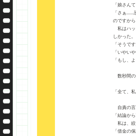
「娘さんて
「さぁ……
のですから
私はハッ
しかった。
「そうです
「いやいや
「もし、よ
数秒間の
「全て、私
自責の言
「結論から
私は、絞
「借金の保