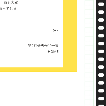
と、彼も大変
買ってしま
6/7
第2期優秀作品一覧
HOME