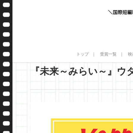
トップ
受賞一覧
映
『未来～みらい～』ウ