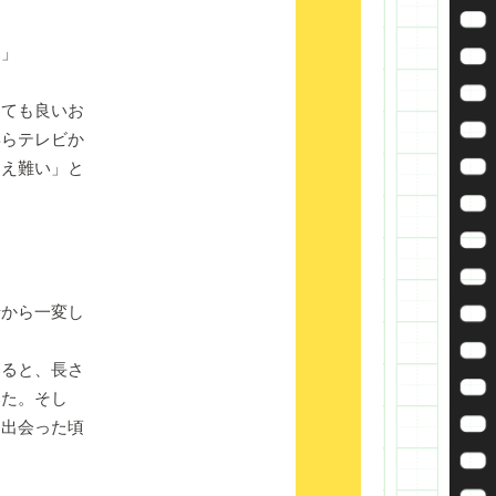
よ」
ても良いお
専らテレビか
覚え難い」と
から一変し
ると、長さ
いた。そし
に出会った頃