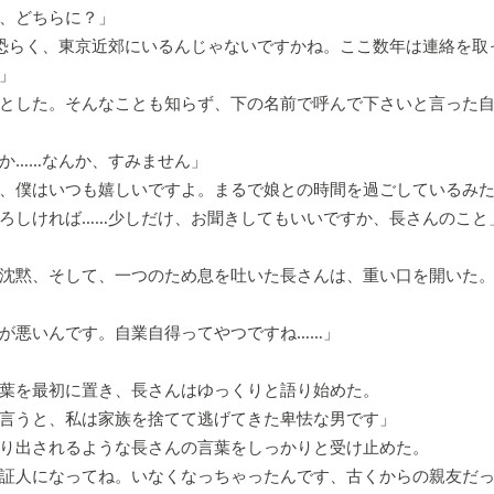
、どちらに？」
恐らく、東京近郊にいるんじゃないですかね。ここ数年は連絡を取
」
とした。そんなことも知らず、下の名前で呼んで下さいと言った自
か……なんか、すみません」
、僕はいつも嬉しいですよ。まるで娘との時間を過ごしているみ
ろしければ……少しだけ、お聞きしてもいいですか、長さんのこと
沈黙、そして、一つのため息を吐いた長さんは、重い口を開いた
が悪いんです。自業自得ってやつですね……」
葉を最初に置き、長さんはゆっくりと語り始めた。
言うと、私は家族を捨てて逃げてきた卑怯な男です」
り出されるような長さんの言葉をしっかりと受け止めた。
証人になってね。いなくなっちゃったんです、古くからの親友だ