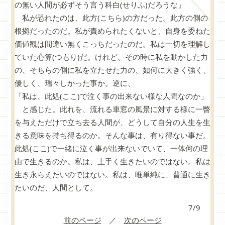
の無い人間が必ずそう言う科白(せりふ)だろうな」
私が恐れたのは、此方(こちら)の方だった。此方の側の
根拠だったのだ。私が責められたくないと、自身を委ねた
価値観は間違い無くこっちだったのだ。私は一切を理解し
ていた心算(つもり)だ。けれど、その時に私を動かした力
の、そちらの側に私を立たせた力の、如何に大きく強く、
優しく、瑞々しかった事か。逆に、
「私は、此処(ここ)で泣く事の出来ない様な人間なのか」
と感じた。此れを、流れる車窓の風景に対する様に一瞥
を与えただけで立ち去る人間が、どうして自分の人生を生
きる意味を持ち得るのか。そんな事は、有り得ない事だ。
此処(ここ)で一緒に泣く事が出来ないでいて、一体何の理
由で生きるのか。私は、上手く生きたいのではない。私は
生き永らえたいのではない。私は、唯単純に、普通に生き
たいのだ、人間として。
7/9
前のページ
／
次のページ