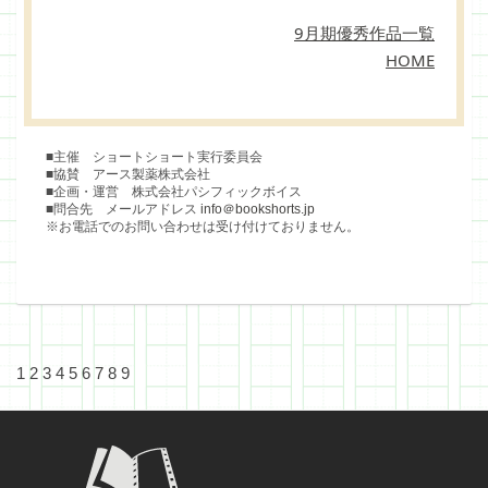
9月期優秀作品一覧
HOME
■主催 ショートショート実行委員会
■協賛 アース製薬株式会社
■企画・運営 株式会社パシフィックボイス
■問合先 メールアドレス
info＠bookshorts.jp
※お電話でのお問い合わせは受け付けておりません。
1
2
3
4
5
6
7
8
9