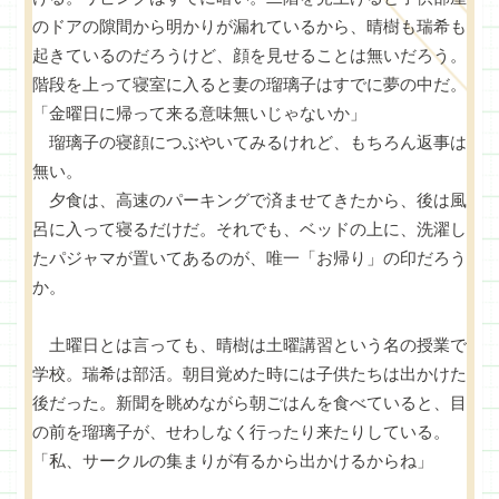
のドアの隙間から明かりが漏れているから、晴樹も瑞希も
起きているのだろうけど、顔を見せることは無いだろう。
階段を上って寝室に入ると妻の瑠璃子はすでに夢の中だ。
「金曜日に帰って来る意味無いじゃないか」
瑠璃子の寝顔につぶやいてみるけれど、もちろん返事は
無い。
夕食は、高速のパーキングで済ませてきたから、後は風
呂に入って寝るだけだ。それでも、ベッドの上に、洗濯し
たパジャマが置いてあるのが、唯一「お帰り」の印だろう
か。
土曜日とは言っても、晴樹は土曜講習という名の授業で
学校。瑞希は部活。朝目覚めた時には子供たちは出かけた
後だった。新聞を眺めながら朝ごはんを食べていると、目
の前を瑠璃子が、せわしなく行ったり来たりしている。
「私、サークルの集まりが有るから出かけるからね」