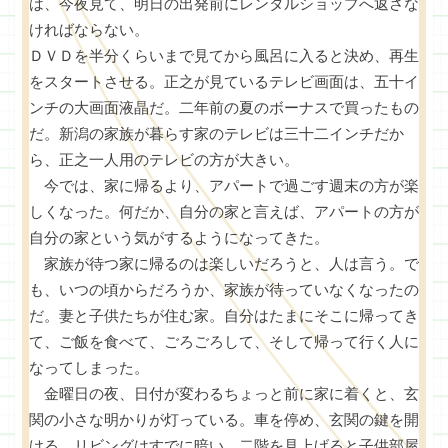
は、今夜見て、明日の出発前にレンタルショップへ返さな
ければならない。
ＤＶＤを半分くらいまで見てから風呂に入ると決め、再生
をスタートさせる。正之が見ているテレビ画面は、五十イ
ンチの大画面液晶だ。二年前の夏のボーナスで買ったもの
だ。新潟の家族が暮らす家のテレビは三十二インチだか
ら、正之一人用のテレビの方が大きい。
今では、家に帰るより、アパートで過ごす週末の方が楽
しくなった。何だか、自分の家と言えば、アパートの方が
自分の家という気がするようになってきた。
家族が待つ家に帰るのは楽しいだろうと、人は言う。で
も、いつの頃からだろうか、家族が待っていなくなったの
だ。妻と子供たちが住む家。自分はたまにそこに帰ってき
て、ご飯を食べて、ごろごろして、そして帰って行く人に
なってしまった。
金曜日の夜、日付が変わるちょっと前に家に着くと、玄
関の小さな明かりが灯っている。車を停め、玄関の鍵を開
ける。リビングはすでに暗い。二階を見上げると子供部屋