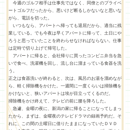
今週のゴルフ相手は仕事先ではなく、同僚とのプライベ
ートゴルフだったから、悪いけど断るしかないなと思いな
がら、電話を切った。
いつもなら、アパートへ帰っても退屈だから、適当に残
業している。でも今夜は早くアパートに帰って、土日にや
ろうと思っていたことを終わらせなければならない。仕事
は定時で切り上げて帰宅した。
アパートに帰ると、会社帰りに買ったコンビニ弁当を急
いで食べ、洗濯機を回し、流し台に溜まっている食器を洗
う。
正之は食器洗いが終わると、次は、風呂のお湯を溜めなが
ら、軽く掃除機をかけた。一週間に一度くらいは掃除機を
かけないと、狭いアパートは埃が目立ってくるのだ。
掃除機をかけ終えて、テレビの前に腰を降ろした。
急遽、金曜の夜に、新潟の家に帰ることになってしまっ
たから、まずは、金曜夜のテレビドラマの録画予約だ。そ
れに、この間の土曜日に借りたままになっていたＤＶＤ