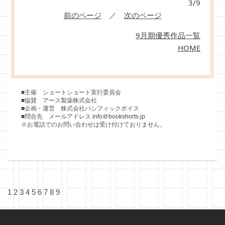
3/9
前のページ
／
次のページ
9月期優秀作品一覧
HOME
■主催 ショートショート実行委員会
■協賛 アース製薬株式会社
■企画・運営 株式会社パシフィックボイス
■問合先 メールアドレス
info＠bookshorts.jp
※お電話でのお問い合わせは受け付けておりません。
1
2
3
4
5
6
7
8
9