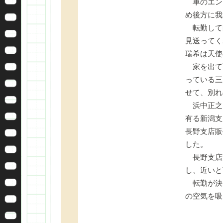
車のエン
め後方に我
転勤して
見送ってく
瑞希は天使
家を出て
っている三
せて、別れ
浜中正之
有る新潟支
長野支店販
した。
長野支店
し、近いと
転勤が決
の空気を吸