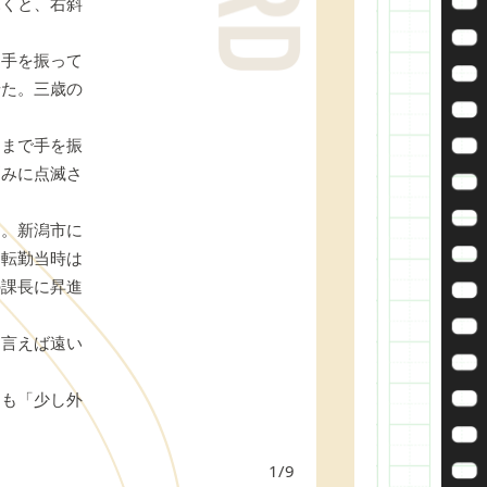
くと、右斜
手を振って
せた。三歳の
まで手を振
刻みに点滅さ
。新潟市に
。転勤当時は
の課長に昇進
言えば遠い
も「少し外
1/9