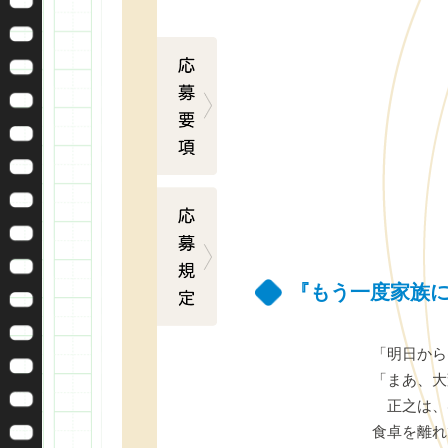
応募要項
応募規定
『もう一度家族
「明日から
「まあ、大
正之は、
食卓を離れ