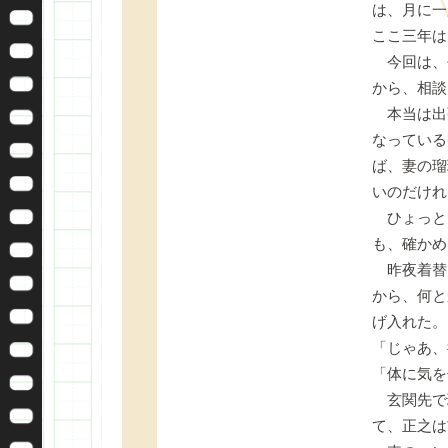
は、月に一
ここ三年は
今回は、
から、相談
本当は出
なっている
ば、妻の瑠
いのだけれ
ひょっと
も、確かめ
昨夜着替
から、何と
げ入れた。
「じゃあ、
「体に気を
玄関先で
て、正之は