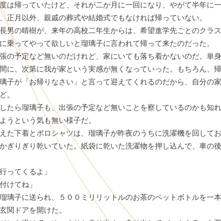
度は帰っていたけど、それが二か月に一回になり、やがて半年に
、正月以外、親戚の葬式や結婚式でもなければ帰っていない。
長男の晴樹が、来年の高校二年生からは、希望進学先ごとのクラス
に乗ってやって欲しいと瑠璃子に言われて帰って来たのだった。
張の予定など無いのだけれど、家にいても落ち着かないのだ。単身
間に、次第に我が家という実感が無くなっていった。もちろん、
璃子が「お帰りなさい」と言って迎えてくれるのだから、自分の
ど。
したら瑠璃子も、出張の予定など無いことを察しているのかも知れ
ようという気も無い様子だ。
えた下着とポロシャツは、瑠璃子が昨夜のうちに洗濯機を回してお
かぎりぎり乾いていた。紙袋に乾いた洗濯物を押し込んで、車の
行ってくるよ」
付けてね」
瑠璃子に送られ、５００ミリリットルのお茶のペットボトルを一本
玄関ドアを開けた。