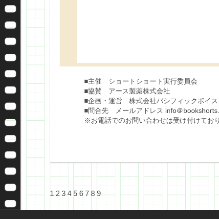
■主催 ショートショート実行委員会
■協賛 アース製薬株式会社
■企画・運営 株式会社パシフィックボイス
■問合先 メールアドレス
info＠bookshorts.
※お電話でのお問い合わせは受け付けてお
1
2
3
4
5
6
7
8
9