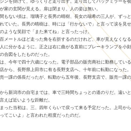
ジンを掛けて、ゆっくりと走り出す。走り出してバックミラーを覗
が家の玄関が見える。扉は閉まり、人の姿は無い。
間もない頃は、瑠璃子と長男の晴樹、長女の瑞希の三人が、ずっと
れていた。長男の晴樹は、時には「行かないで」と言って涙を見
のような笑顔で「また来てね」と言ったっけ。
百メートルほど走った角を右折するのだけれど、車が見えなくなる
人に分かるように、正之は右に曲がる直前にブレーキランプを小
の合図をしたものだった。
は、今年で四十六歳になった。電子部品の販売商社に勤務している
店から、長野県上田市に有る長野支店へ、十年前に転勤になった
売一課の係長だったが、転勤から五年後、長野支店で、販売一課
から新潟市の自宅までは、車で三時間ちょっとの道のりだ。遠いと
言えば近いような距離だ。
まった当初は、三、四年くらいで戻って来る予定だった。上司から
ってこいよ」と言われた程度だったのだ。