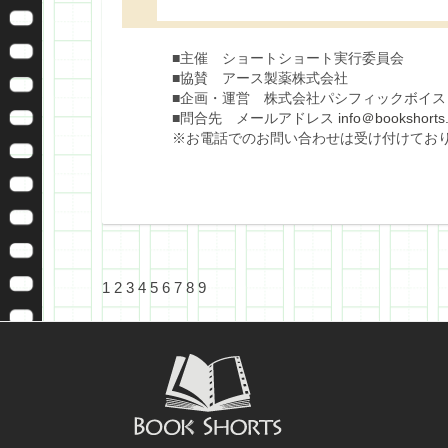
■主催 ショートショート実行委員会
■協賛 アース製薬株式会社
■企画・運営 株式会社パシフィックボイス
■問合先 メールアドレス
info＠bookshorts.
※お電話でのお問い合わせは受け付けてお
1
2
3
4
5
6
7
8
9