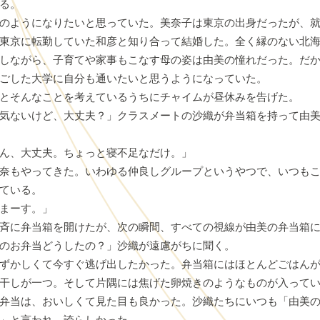
る。
のようになりたいと思っていた。美奈子は東京の出身だったが、就
東京に転勤していた和彦と知り合って結婚した。全く縁のない北
しながら、子育てや家事もこなす母の姿は由美の憧れだった。だ
ごした大学に自分も通いたいと思うようになっていた。
とそんなことを考えているうちにチャイムが昼休みを告げた。
気ないけど、大丈夫？」クラスメートの沙織が弁当箱を持って由
ん、大丈夫。ちょっと寝不足なだけ。」
奈もやってきた。いわゆる仲良しグループというやつで、いつもこ
ている。
まーす。」
斉に弁当箱を開けたが、次の瞬間、すべての視線が由美の弁当箱に
のお弁当どうしたの？」沙織が遠慮がちに聞く。
ずかしくて今すぐ逃げ出したかった。弁当箱にはほとんどごはんが
干しが一つ。そして片隅には焦げた卵焼きのようなものが入って
弁当は、おいしくて見た目も良かった。沙織たちにいつも「由美の
」と言われ、誇らしかった。