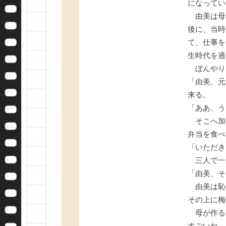
になってい
由美は母
後に、当時
て、仕事を
生時代を過
ぼんやり
「由美、元
来る。
「ああ、う
そこへ加
弁当を食べ
「いただき
三人で一
「由美、そ
由美は恥
その上に梅
母が作る
すごいね。