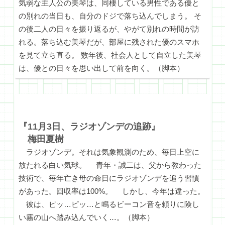
気弱な主人公の美琴は、同棲している男性である優と
の別れの当日も、自分のドジで落ち込んでしまう。 そ
の後二人の日々を振り返るが、やがて別れの時間が訪
れる。落ち込む美琴だが、部屋に残された優のスマホ
を見て立ち直る。 数年後、社会人として自立した美琴
は、優との日々を思い出して前を向く。（脚本）
『11月3日、ラジオゾンデの追跡』
梅田夏樹
ラジオゾンデ。それは気象観測のため、毎日上空に
放たれる白い気球。 青年・誠二は、父から教わった
技術で、毎年亡き母の命日にラジオゾンデを追う習慣
があった。回収率は100%。 しかし、今年は違った。
彼は、ピッ…ピッ…と鳴るビーコン音を頼りに険し
い霧の山へ踏み込んでいく…。（脚本）