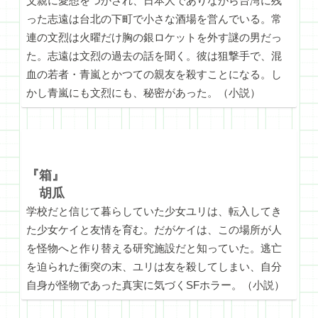
父親に愛想をつかされ、日本人でありながら台湾に残
った志遠は台北の下町で小さな酒場を営んでいる。常
連の文烈は火曜だけ胸の銀ロケットを外す謎の男だっ
た。志遠は文烈の過去の話を聞く。彼は狙撃手で、混
血の若者・青嵐とかつての親友を殺すことになる。し
かし青嵐にも文烈にも、秘密があった。（小説）
『箱』
胡瓜
学校だと信じて暮らしていた少女ユリは、転入してき
た少女ケイと友情を育む。だがケイは、この場所が人
を怪物へと作り替える研究施設だと知っていた。逃亡
を迫られた衝突の末、ユリは友を殺してしまい、自分
自身が怪物であった真実に気づくSFホラー。（小説）